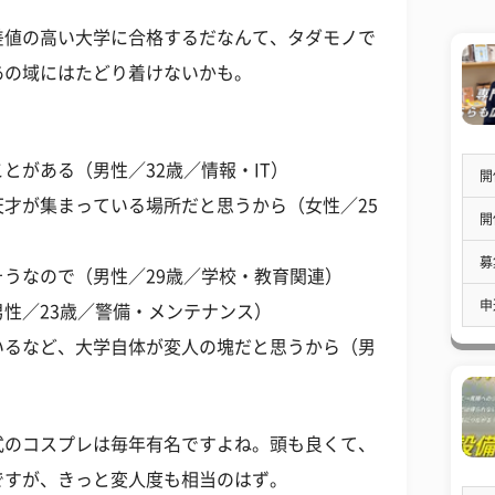
差値の高い大学に合格するだなんて、タダモノで
あの域にはたどり着けないかも。
とがある（男性／32歳／情報・IT）
開
才が集まっている場所だと思うから（女性／25
開
募
うなので（男性／29歳／学校・教育関連）
申
性／23歳／警備・メンテナンス）
いるなど、大学自体が変人の塊だと思うから（男
式のコスプレは毎年有名ですよね。頭も良くて、
ですが、きっと変人度も相当のはず。