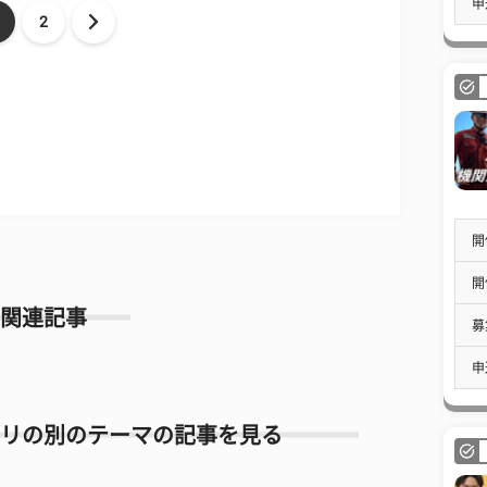
申
2
開
開
関連記事
募
申
リの別のテーマの記事を見る