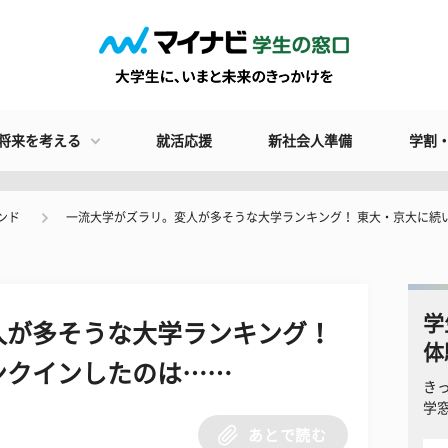
将来を考える
就活応援
新社会人準備
学割
ンド
一流大学がズラリ。変人が多そうな大学ランキング！ 東大・京大に続
学
人が多そうな大学ランキング！
体
ンクインしたのは……
き
学
あとで読む