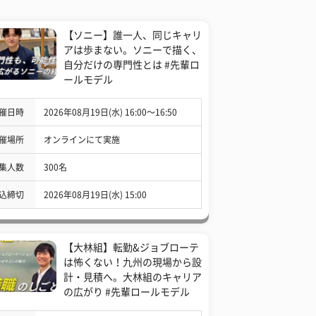
【ソニー】誰一人、同じキャリ
アは歩まない。ソニーで描く、
自分だけの専門性とは #先輩ロ
ールモデル
催日時
2026年08月19日(水) 16:00〜16:50
催場所
オンラインにて実施
集人数
300名
込締切
2026年08月19日(水) 15:00
【大林組】転勤&ジョブローテ
は怖くない！九州の現場から設
計・見積へ。大林組のキャリア
の広がり #先輩ロールモデル