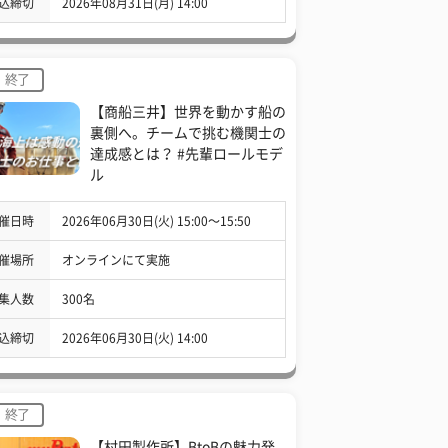
込締切
2026年08月31日(月) 14:00
終了
【商船三井】世界を動かす船の
裏側へ。チームで挑む機関士の
達成感とは？ #先輩ロールモデ
ル
催日時
2026年06月30日(火) 15:00〜15:50
催場所
オンラインにて実施
集人数
300名
込締切
2026年06月30日(火) 14:00
終了
【村田製作所】BtoBの魅力発