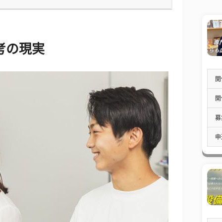
考の現実
開
開
募
申