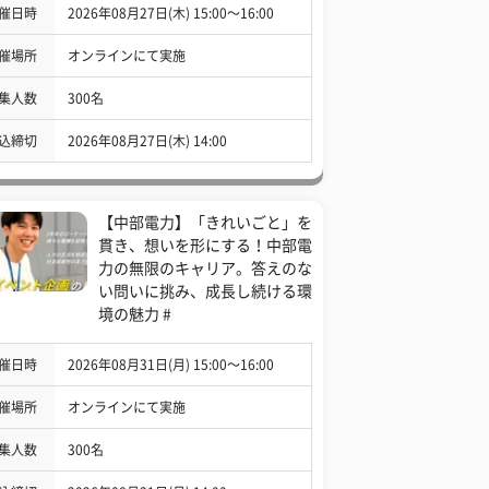
催日時
2026年08月27日(木) 15:00〜16:00
催場所
オンラインにて実施
集人数
300名
込締切
2026年08月27日(木) 14:00
【中部電力】「きれいごと」を
貫き、想いを形にする！中部電
力の無限のキャリア。答えのな
い問いに挑み、成長し続ける環
境の魅力 #
催日時
2026年08月31日(月) 15:00〜16:00
催場所
オンラインにて実施
集人数
300名