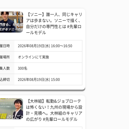
【ソニー】誰一人、同じキャリ
アは歩まない。ソニーで描く、
自分だけの専門性とは #先輩ロ
ールモデル
催日時
2026年08月19日(水) 16:00〜16:50
催場所
オンラインにて実施
集人数
300名
込締切
2026年08月19日(水) 15:00
【大林組】転勤&ジョブローテ
は怖くない！九州の現場から設
計・見積へ。大林組のキャリア
の広がり #先輩ロールモデル