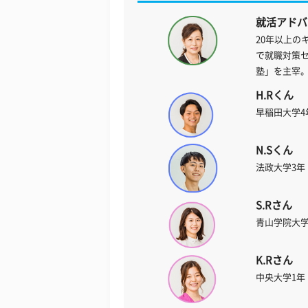
就活アドバ
20年以上の
で就職対策
塾」を主宰
H.Rくん
早稲田大学4
N.Sくん
法政大学3年
S.Rさん
青山学院大学
K.Rさん
中央大学1年