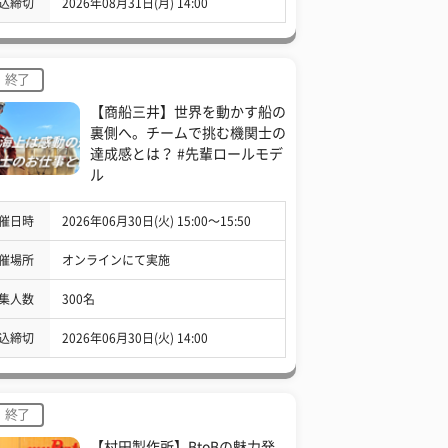
込締切
2026年08月31日(月) 14:00
終了
【商船三井】世界を動かす船の
裏側へ。チームで挑む機関士の
達成感とは？ #先輩ロールモデ
ル
催日時
2026年06月30日(火) 15:00〜15:50
催場所
オンラインにて実施
集人数
300名
込締切
2026年06月30日(火) 14:00
終了
【村田製作所】BtoBの魅力発