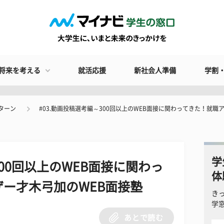
将来を考える
就活応援
新社会人準備
学割
ターン
#03.動画投稿選考編～300回以上のWEB面接に関わってきた！就職
学
300回以上のWEB面接に関わっ
体
ー才木弓加のWEB面接塾
き
学
あとで読む