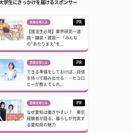
大学生にきっかけを届けるスポンサー
PR
将来を考える
【就活生必見】業界研究ー道
路・舗装・建設ー 「みんな
の“あたりまえ”を...
PR
将来を考える
できる準備をしておけば、自信
を持って踏み出せる――ヒコロ
ヒーが教えてくれ...
PR
将来を考える
なぜ愛知は働きやすい？ 東京
経験者が語る、暮らしが充実す
る愛知県の魅力