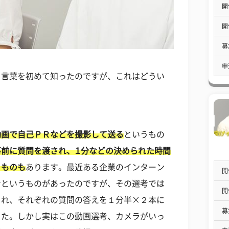
開
開
募
申
う言葉を初めて知ったのですが、これはどうい
？
動画で自己ＰＲなどを撮影して送る
というもの
事前に質問を渡され、１分などの決められた時間
うものも
あります。最近ある企業のインターン
開
考というものがあったのですが、その選考では
開
され、それぞれの質問の答えを１分半×２本に
募
した。しかし実はこの動画選考、カメラがいっ