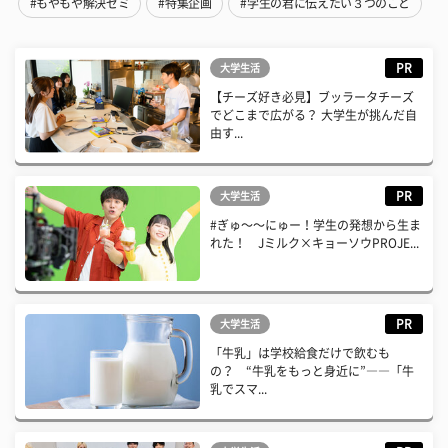
#もやもや解決ゼミ
#特集企画
#学生の君に伝えたい３つのこと
PR
大学生活
【チーズ好き必見】ブッラータチーズ
でどこまで広がる？ 大学生が挑んだ自
由す...
PR
大学生活
#ぎゅ〜〜にゅー！学生の発想から生ま
れた！ Jミルク×キョーソウPROJE...
PR
大学生活
「牛乳」は学校給食だけで飲むも
の？ “牛乳をもっと身近に”――「牛
乳でスマ...