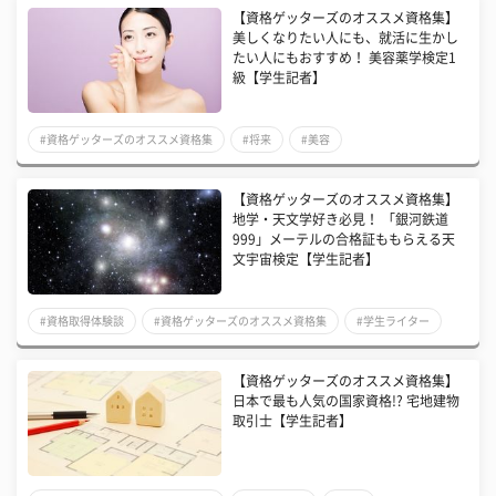
【資格ゲッターズのオススメ資格集】
美しくなりたい人にも、就活に生かし
たい人にもおすすめ！ 美容薬学検定1
級【学生記者】
#資格ゲッターズのオススメ資格集
#将来
#美容
【資格ゲッターズのオススメ資格集】
地学・天文学好き必見！ 「銀河鉄道
999」メーテルの合格証ももらえる天
文宇宙検定【学生記者】
#資格取得体験談
#資格ゲッターズのオススメ資格集
#学生ライター
【資格ゲッターズのオススメ資格集】
日本で最も人気の国家資格!? 宅地建物
取引士【学生記者】