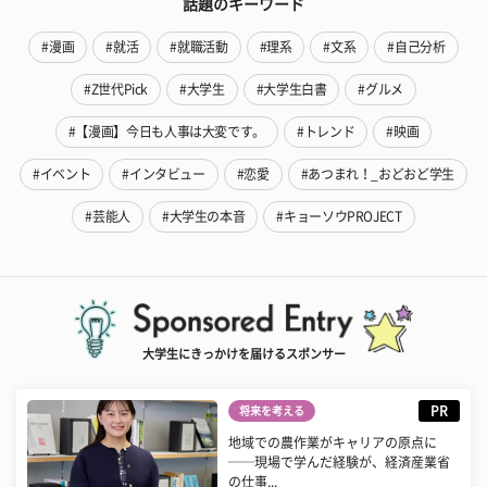
話題のキーワード
#漫画
#就活
#就職活動
#理系
#文系
#自己分析
#Z世代Pick
#大学生
#大学生白書
#グルメ
#【漫画】今日も人事は大変です。
#トレンド
#映画
#イベント
#インタビュー
#恋愛
#あつまれ！_おどおど学生
#芸能人
#大学生の本音
#キョーソウPROJECT
大学生にきっかけを届けるスポンサー
PR
将来を考える
地域での農作業がキャリアの原点に
──現場で学んだ経験が、経済産業省
の仕事...