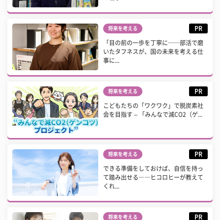
PR
将来を考える
「目の前の一歩を丁寧に──部活で磨
いたタフネスが、国の未来を考える仕
事に...
PR
将来を考える
こどもたちの「ワクワク」で脱炭素社
会を目指す – 「みんなで減CO2（ゲ...
PR
将来を考える
できる準備をしておけば、自信を持っ
て踏み出せる――ヒコロヒーが教えて
くれ...
PR
将来を考える