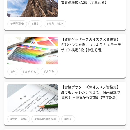
世界遺産検定2級【学生記者】
#世界遺産
#歴史
#免許・資格
【資格ゲッターズのオススメ資格集】
色彩センスを身につけよう！ カラーデ
ザイン検定3級【学生記者】
#色
#おすすめ
#大学生
【資格ゲッターズのオススメ資格集】
誰でもチャレンジできて、将来役立つ
資格！ 日商簿記検定3級【学生記者】
#免許・資格
#資格取得体験談
#将来