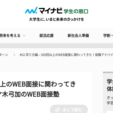
将来を考える
就活応援
新社会人準備
学割
ターン
#02.写り方編～300回以上のWEB面接に関わってきた！就職アドバ
学
回以上のWEB面接に関わってき
体
木弓加のWEB面接塾
き
学
あとで読む