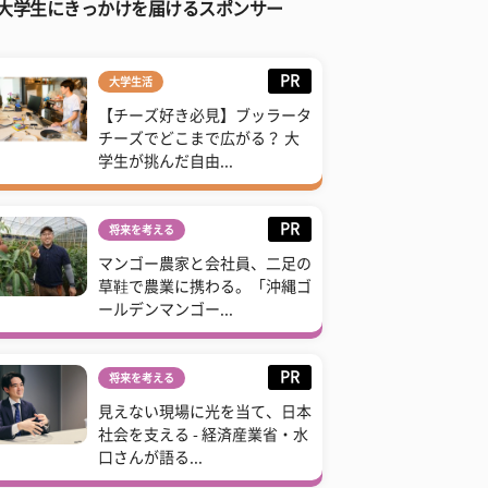
大学生にきっかけを届けるスポンサー
PR
大学生活
【チーズ好き必見】ブッラータ
チーズでどこまで広がる？ 大
学生が挑んだ自由...
PR
将来を考える
マンゴー農家と会社員、二足の
草鞋で農業に携わる。「沖縄ゴ
ールデンマンゴー...
PR
将来を考える
見えない現場に光を当て、日本
社会を支える - 経済産業省・水
口さんが語る...