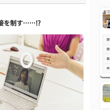
接を制す……!?
開
開
募
申