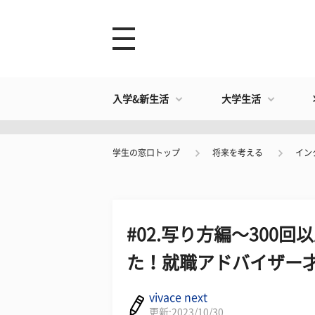
入学&新生活
大学生活
学生の窓口トップ
将来を考える
イン
#02.写り方編～300
た！就職アドバイザー才
vivace next
更新:2023/10/30