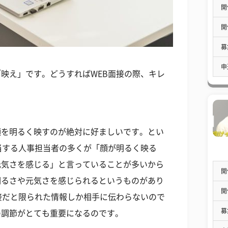
開
開
募
申
映え」です。どうすればWEB面接の際、キレ
顔を明るく映すのが絶対に好ましいです。とい
当する人事担当者の多くが「顔が明るく映る
元気さを感じる」と言っていることが多いから
開
明るさや元気さを感じられるというものがあり
開
接だと限られた情報しか相手に伝わらないので
募
の調節がとても重要になるのです。