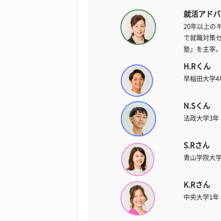
就活アドバ
20年以上の
で就職対策
塾」を主宰
H.Rくん
早稲田大学4
N.Sくん
法政大学3年
S.Rさん
青山学院大学
K.Rさん
中央大学1年