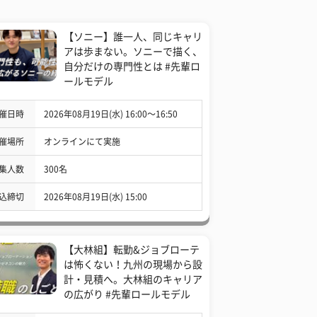
【ソニー】誰一人、同じキャリ
アは歩まない。ソニーで描く、
自分だけの専門性とは #先輩ロ
ールモデル
催日時
2026年08月19日(水) 16:00〜16:50
催場所
オンラインにて実施
集人数
300名
込締切
2026年08月19日(水) 15:00
【大林組】転勤&ジョブローテ
は怖くない！九州の現場から設
計・見積へ。大林組のキャリア
の広がり #先輩ロールモデル