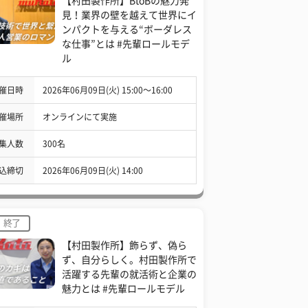
【村田製作所】BtoBの魅力発
見！業界の壁を越えて世界にイ
ンパクトを与える“ボーダレス
な仕事”とは #先輩ロールモデ
ル
催日時
2026年06月09日(火) 15:00〜16:00
催場所
オンラインにて実施
集人数
300名
込締切
2026年06月09日(火) 14:00
終了
【村田製作所】飾らず、偽ら
ず、自分らしく。村田製作所で
活躍する先輩の就活術と企業の
魅力とは #先輩ロールモデル