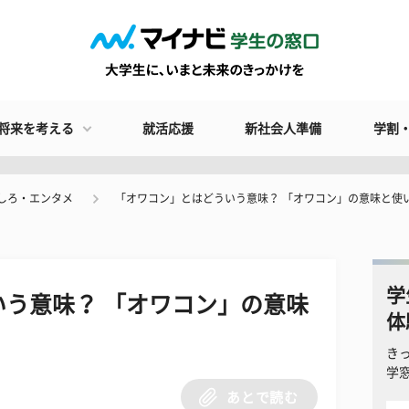
将来を考える
就活応援
新社会人準備
学割
しろ・エンタメ
「オワコン」とはどういう意味？ 「オワコン」の意味と使
学
う意味？ 「オワコン」の意味
体
！
き
学
あとで読む