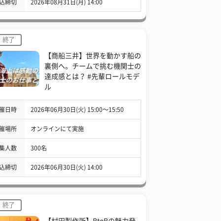
込締切
2026年08月31日(月) 14:00
終了
【商船三井】世界を動かす船の
裏側へ。チームで挑む機関士の
達成感とは？ #先輩ロールモデ
ル
催日時
2026年06月30日(火) 15:00〜15:50
催場所
オンラインにて実施
集人数
300名
込締切
2026年06月30日(火) 14:00
終了
【村田製作所】BtoBの魅力発