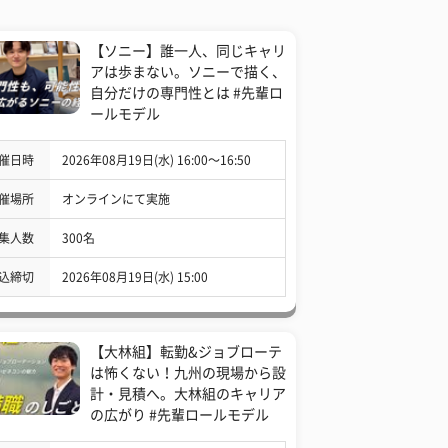
【ソニー】誰一人、同じキャリ
アは歩まない。ソニーで描く、
自分だけの専門性とは #先輩ロ
ールモデル
催日時
2026年08月19日(水) 16:00〜16:50
催場所
オンラインにて実施
集人数
300名
込締切
2026年08月19日(水) 15:00
【大林組】転勤&ジョブローテ
は怖くない！九州の現場から設
計・見積へ。大林組のキャリア
の広がり #先輩ロールモデル