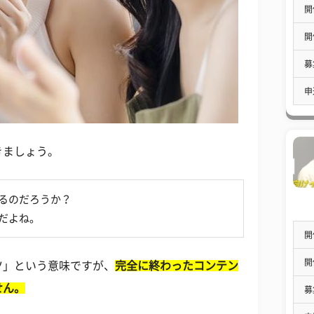
開
開
募
申
きましょう。
なるのだろうか？
だよね。
開
開
ツ」という意味ですが、
完全に終わったコンテン
せん。
募