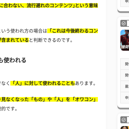
申
代に合わない、流行遅れのコンテンツ｣という意味
という使われ方の場合は
「これは今後終わるコン
が含まれている
と判断できるのです。
も使われる
開
開
でなく
「人」に対して使われることも
あります。
募
申
り見なくなった「もの」や「人」を「オワコン」
般的です。