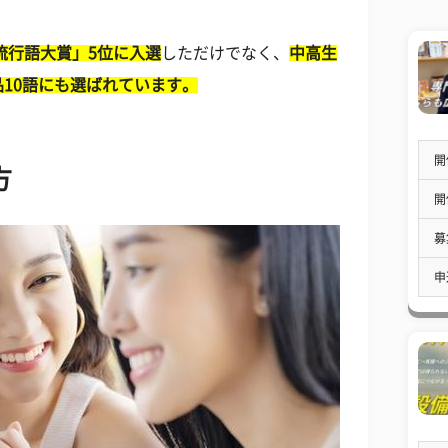
ト流行語大賞」5位に入選
しただけでなく、
中高生
10語にも選ばれています。
開
方
開
募
申