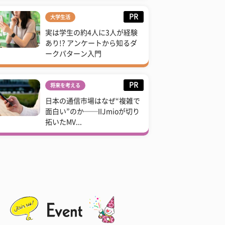
PR
大学生活
実は学生の約4人に3人が経験
あり!? アンケートから知るダ
ークパターン入門
PR
将来を考える
日本の通信市場はなぜ“複雑で
面白い”のか──IIJmioが切り
拓いたMV...