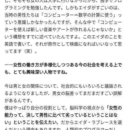
し、そもそも女の人は大学に行けなかったから、独学でプロ
グラミングを勉強したんです。しかもエイダがすごいのは、
当時の男性たちは「コンピューター＝数学の計算に使う」っ
ていう意識しかなかったんですが、そんな中で「コンピュー
ターを使えば新しい音楽やアートが作れるんじゃないか」と
いう構想をすでに述べていたんですよ。このエイダのことを
英語で書いて、それが原作として映画になればいいなって思
ってます（笑）。
――女性の働き方が多様化しつつある今の社会を考える上で
も、とても興味深い人物ですね。
今は男と女の関係について、社会的にもいろいろと議論され
るようになりましたが、男女の脳差ってまだまだすごい誤解
があるんです。
僕はやっぱり自分の役割として、脳科学の視点から
「女性の
能力って、決して男性に比べて劣っているということはな
い」ということを伝えたい
。だからエイダ・ラブレースを選
んだという理由もありますね。人類初のプログラマーだし、