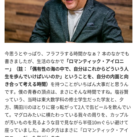
今思うとやっぱり、フラフラする時間かなぁ？ 本のなかでも
書きましたが、生活のなかで
「ロマンティック・アイロニ
ー」（註：「偶有性の海の中で、自分はこれからどういう人
生を歩んでいけばいいのか」ということを、自分の内面と向
き合って考える時間）
を持つことがいちばん大事だと思うん
です。僕の青春の頂点は、まさにそんな時間ですね。塩谷賢
っていう、当時は東大数学科の修士学生だった学友と、夕
方、隅田川のほとりに寝っ転がって2人で缶ビールを飲んでい
て。マグロみたいに横たわっている我々の周りを、カップル
が汚いものを見るような目で見ながら半径10mぐらい避けて
座っていました。あの夕方はまさに「ロマンティック・アイ