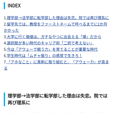
INDEX
1.
理学部→法学部に転学部した理由は失恋。院では再び理系に
2.
留学先では、教授をファーストネームで呼べるまでに1か月
かかった
3.
大学に行く価値は、ガチなやつに出会える「場」だから
4.
選択肢が多い時代のキャリア術「二択で考えない」
5.
今は「アウェーで戦う力」を育てることが重要な時代
6.
学生時代は「ムチャ振り」の感覚で生きろ！
7.
「アホなこと」に真剣に取り組むと、「アウェー力」が高ま
る
理学部→法学部に転学部した理由は失恋。院では
再び理系に