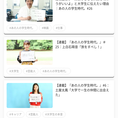
うがいいよ」と大学生に伝えたい理由
｜あの人の学生時代。#26
#あの人の学生時代。
#映画
#仕事
【連載】『あの人の学生時代。』＃
25：上白石萌音「旅をすべし！」
#大学生
#芸能人
#あの人の学生時代。
​【連載】『あの人の学生時代。』#6：
土屋太鳳「大学で一生の仲間に出会え
た」
#キャリア
#芸能人
#大学生の本音