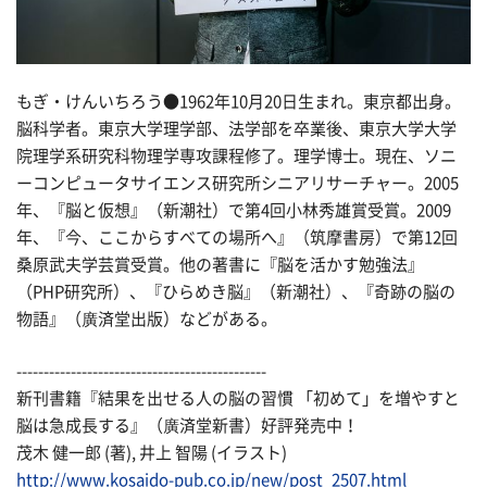
もぎ・けんいちろう●1962年10月20日生まれ。東京都出身。
脳科学者。東京大学理学部、法学部を卒業後、東京大学大学
院理学系研究科物理学専攻課程修了。理学博士。現在、ソニ
ーコンピュータサイエンス研究所シニアリサーチャー。2005
年、『脳と仮想』（新潮社）で第4回小林秀雄賞受賞。2009
年、『今、ここからすべての場所へ』（筑摩書房）で第12回
桑原武夫学芸賞受賞。他の著書に『脳を活かす勉強法』
（PHP研究所）、『ひらめき脳』（新潮社）、『奇跡の脳の
物語』（廣済堂出版）などがある。
----------------------------------------------
新刊書籍『結果を出せる人の脳の習慣 「初めて」を増やすと
脳は急成長する』（廣済堂新書）好評発売中！
茂木 健一郎 (著), 井上 智陽 (イラスト)
http://www.kosaido-pub.co.jp/new/post_2507.html