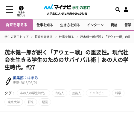
学生の
窓口とは
将来を考える
仕事を知る
生き方を知る
インターン
資格
留学
学生の窓口トップ
将来を考える
仕事を知る
茂木健一郎が説く「アウェー戦」の重要
茂木健一郎が説く「アウェー戦」の重要性。現代社
会を生きる学生のためのサバイバル術｜あの人の学
生時代。#27
編集部：はまみ
更新:2018/06/29
タグ：
あの人の学生時代。
有名人
芸能人
インタビュー
科学
東京大学
将来
起業