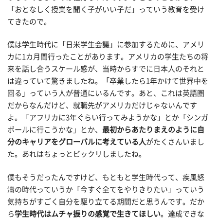
「おとなしく授業を聞く子がいい子だ」っていう教育を受け
てきたので。
僕は学生時代に「日米学生会議」に参加するために、アメリ
カに1カ月間行ったことがあります。アメリカの学生たちの将
来を話し合うスケール感が、当時からすでに日本人のそれと
は違っていて驚きましたね。「卒業したら1年かけて世界中を
回る」っていう人が普通にいるんです。あと、これは英語圏
だからなんだけど、就職先がアメリカだけじゃないんです
よ。「アフリカに3年ぐらい行ってみようかな」とか「シンガ
ポールに行こうかな」とか、
最初からあたりまえのように自
分のキャリアをグローバルに考えている人
がたくさんいまし
た。あれはちょっとビックリしましたね。
僕もそうだったんですけど、もともと学生時代って、疾風怒
濤の時代っていうか「今すぐ全てをやりきりたい」っていう
気持ちがすごく自分を駆り立てる期間だと思うんです。だか
ら
学生時代はムチャ振りの感覚で生きてほしい
。達成できな