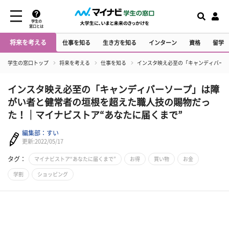
学生の
窓口とは
将来を考える
仕事を知る
生き方を知る
インターン
資格
留学
学生の窓口トップ
将来を考える
仕事を知る
インスタ映え必至の「キャンディバーソ
インスタ映え必至の「キャンディバーソープ」は障
がい者と健常者の垣根を超えた職人技の賜物だっ
た！｜マイナビストア“あなたに届くまで”
編集部：すい
更新:2022/05/17
タグ：
マイナビストア“あなたに届くまで”
お得
買い物
お金
学割
ショッピング