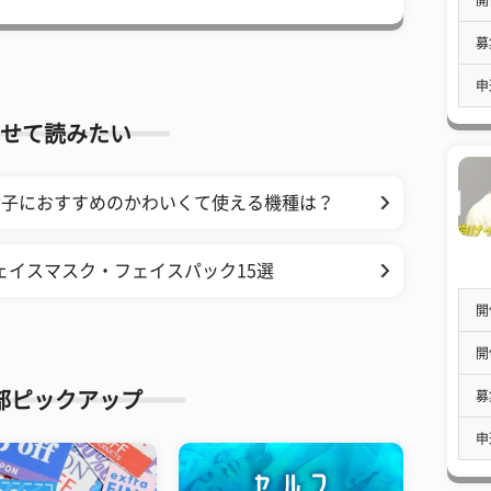
募
申
せて読みたい
女子におすすめのかわいくて使える機種は？
ェイスマスク・フェイスパック15選
開
開
募
部ピックアップ
申