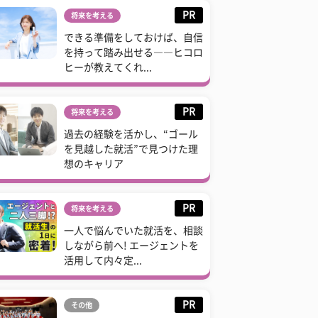
PR
将来を考える
できる準備をしておけば、自信
を持って踏み出せる――ヒコロ
ヒーが教えてくれ...
PR
将来を考える
過去の経験を活かし、“ゴール
を見越した就活”で見つけた理
想のキャリア
PR
将来を考える
一人で悩んでいた就活を、相談
しながら前へ! エージェントを
活用して内々定...
PR
その他