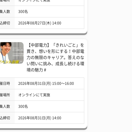
集人数
300名
込締切
2026年08月27日(木) 14:00
【中部電力】「きれいごと」を
貫き、想いを形にする！中部電
力の無限のキャリア。答えのな
い問いに挑み、成長し続ける環
境の魅力 #
催日時
2026年08月31日(月) 15:00〜16:00
催場所
オンラインにて実施
集人数
300名
込締切
2026年08月31日(月) 14:00