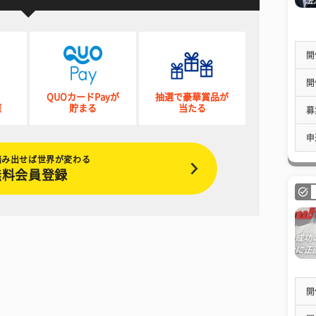
開
開
QUOカードPayが
抽選で豪華賞品が
催
貯まる
当たる
募
申
踏み出せば世界が変わる
無料会員登録
開