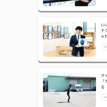
い
テ
ゃ
#
#
マ
「
る
#