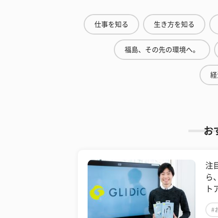
仕事を知る
生き方を知る
福島、その先の環境へ。
経
お
注
ら
ト
#