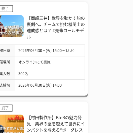
終了
【商船三井】世界を動かす船の
裏側へ。チームで挑む機関士の
達成感とは？ #先輩ロールモデ
ル
催日時
2026年06月30日(火) 15:00〜15:50
催場所
オンラインにて実施
集人数
300名
込締切
2026年06月30日(火) 14:00
終了
【村田製作所】BtoBの魅力発
見！業界の壁を越えて世界にイ
ンパクトを与える“ボーダレス