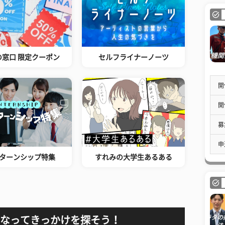
の窓口 限定クーポン
セルフライナーノーツ
開
開
募
申
ターンシップ特集
すれみの大学生あるある
なってきっかけを探そう！