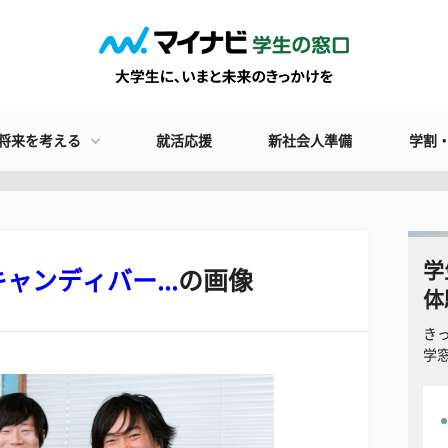
将来を考える
就活応援
新社会人準備
学割
学
ンディバー...
の画像
体
き
学