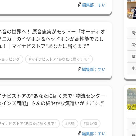
編集部：すい
い音の世界へ！ 原音忠実がモットー「オーディオ
開
クニカ」のイヤホン＆ヘッドホンが高性能でおし
開
れ！｜マイナビストア“あなたに届くまで”
募
ショッピング
#マイナビストア“あなたに届くまで”
申
編集部：すい
買い物
イナビストアの“あなたに届くまで” 物流センター
カインズ商配」さんの細やかな気遣いがすごすぎ
マイナビストア“あなたに届くまで”
#お得
#買い物
開
編集部：すい
開