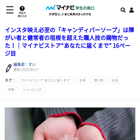
学生の
窓口とは
インスタ映え必至の「キャンディバーソープ」は障
がい者と健常者の垣根を超えた職人技の賜物だっ
た！｜マイナビストア“あなたに届くまで” 16ペー
ジ目
編集部：すい
更新:2022/05/17
タグ：
マイナビストア“あなたに届くまで”
お得
買い物
お金
学割
ショッピング