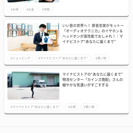
#お得
#お金
#学割
いい音の世界へ！ 原音忠実がモットー
「オーディオテクニカ」のイヤホン＆
ヘッドホンが高性能でおしゃれ！｜マ
イナビストア“あなたに届くまで”
#ショッピング
#マイナビストア“あなたに届くまで”
#買い物
マイナビストアの“あなたに届くまで”
物流センター「カインズ商配」さんの
細やかな気遣いがすごすぎる
#マイナビストア“あなたに届くまで”
#お得
#買い物