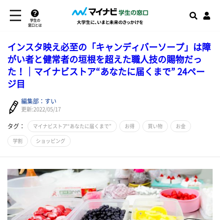
学生の
窓口とは
インスタ映え必至の「キャンディバーソープ」は障
がい者と健常者の垣根を超えた職人技の賜物だっ
た！｜マイナビストア“あなたに届くまで” 24ペー
ジ目
編集部：すい
更新:2022/05/17
タグ：
マイナビストア“あなたに届くまで”
お得
買い物
お金
学割
ショッピング