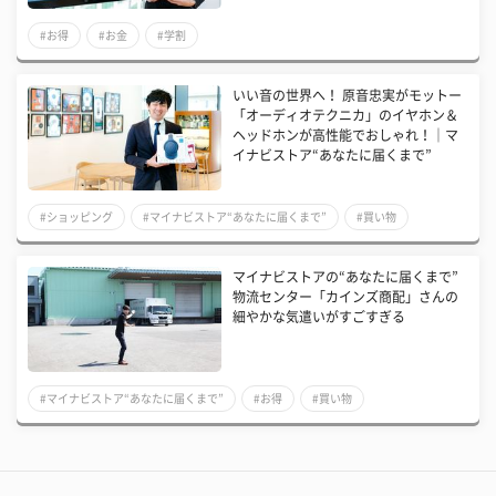
#お得
#お金
#学割
いい音の世界へ！ 原音忠実がモットー
「オーディオテクニカ」のイヤホン＆
ヘッドホンが高性能でおしゃれ！｜マ
イナビストア“あなたに届くまで”
#ショッピング
#マイナビストア“あなたに届くまで”
#買い物
マイナビストアの“あなたに届くまで”
物流センター「カインズ商配」さんの
細やかな気遣いがすごすぎる
#マイナビストア“あなたに届くまで”
#お得
#買い物