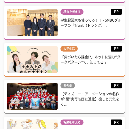
PR
将来を考える
学生起業家も使ってる！？ - SMBCグル
ープの「Trunk（トランク）...
PR
大学生活
「気づいたら課金!?」ネットに潜む“ダ
ークパターン”て、知ってる？
PR
その他
【ディズニー・アニメーションの名作
が“超”実写映画に進化】癒しと元気を
く...
PR
将来を考える