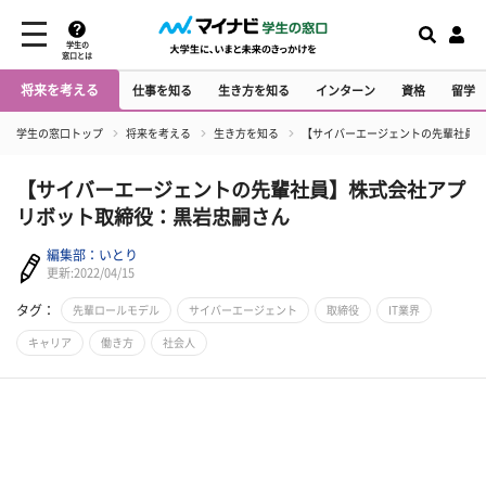
学生の
窓口とは
将来を考える
仕事を知る
生き方を知る
インターン
資格
留学
学生の窓口トップ
将来を考える
生き方を知る
【サイバーエージェントの先輩社員】
【サイバーエージェントの先輩社員】株式会社アプ
リボット取締役：黒岩忠嗣さん
編集部：いとり
更新:2022/04/15
タグ：
先輩ロールモデル
サイバーエージェント
取締役
IT業界
キャリア
働き方
社会人