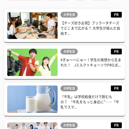
PR
大学生活
【チーズ好き必見】ブッラータチーズ
でどこまで広がる？ 大学生が挑んだ自
由す...
PR
大学生活
#ぎゅ〜〜にゅー！学生の発想から生ま
れた！ Jミルク×キョーソウPROJE...
PR
大学生活
「牛乳」は学校給食だけで飲むも
の？ “牛乳をもっと身近に”――「牛
乳でスマ...
PR
大学生活