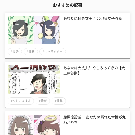
おすすめの記事
あなたは何系女子？ 〇〇系女子診断！
#診断
#性格
#キャラクター
あなたは大丈夫?! やしろあずきの【大
二病診断】
#やしろあずき
#診断
#性格
腹黒度診断！ あなたの隠れた本性が丸
わかり?!