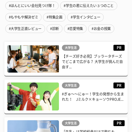
#ほんとにいい会社見つけ隊！
#学生の君に伝えたい３つのこと
#もやもや解決ゼミ
#特集企画
#学生インタビュー
#大学生正直レビュー
#診断
#恋愛特集
#お金の授業
PR
大学生活
【チーズ好き必見】ブッラータチーズ
でどこまで広がる？ 大学生が挑んだ自
由す...
PR
大学生活
#ぎゅ〜〜にゅー！学生の発想から生ま
れた！ Jミルク×キョーソウPROJE...
PR
大学生活
「牛乳」は学校給食だけで飲むも