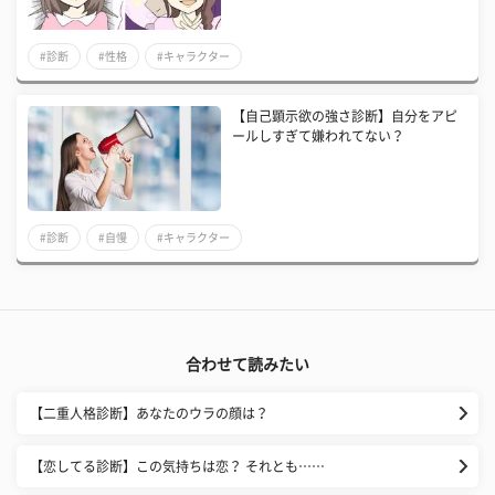
#診断
#性格
#キャラクター
【自己顕示欲の強さ診断】自分をアピ
ールしすぎて嫌われてない？
#診断
#自慢
#キャラクター
合わせて読みたい
【二重人格診断】あなたのウラの顔は？
【恋してる診断】この気持ちは恋？ それとも……