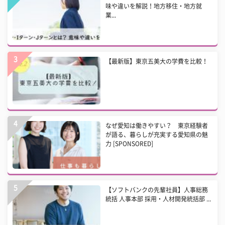
味や違いを解説！地方移住・地方就
業...
【最新版】東京五美大の学費を比較！
なぜ愛知は働きやすい？ 東京経験者
が語る、暮らしが充実する愛知県の魅
力 [SPONSORED]
【ソフトバンクの先輩社員】人事総務
統括 人事本部 採用・人材開発統括部 ...