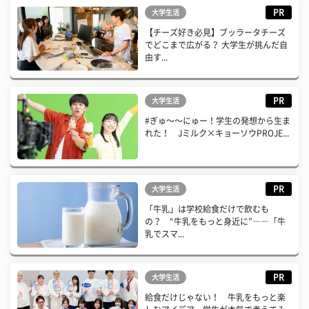
PR
大学生活
【チーズ好き必見】ブッラータチーズ
でどこまで広がる？ 大学生が挑んだ自
由す...
PR
大学生活
#ぎゅ〜〜にゅー！学生の発想から生ま
れた！ Jミルク×キョーソウPROJE...
PR
大学生活
「牛乳」は学校給食だけで飲むも
の？ “牛乳をもっと身近に”――「牛
乳でスマ...
PR
大学生活
給食だけじゃない！ 牛乳をもっと楽