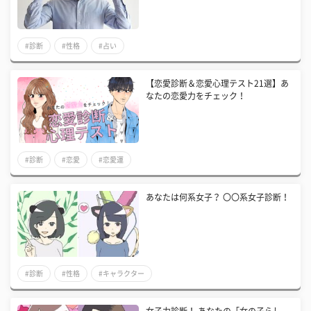
#診断
#性格
#占い
【恋愛診断＆恋愛心理テスト21選】あ
なたの恋愛力をチェック！
#診断
#恋愛
#恋愛運
あなたは何系女子？ 〇〇系女子診断！
#診断
#性格
#キャラクター
女子力診断！ あなたの「女の子らし