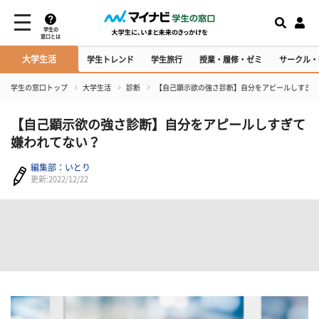
学生の
窓口とは
大学生活
学生トレンド
学生旅行
授業・履修・ゼミ
サークル・
学生の窓口トップ
大学生活
診断
【自己顕示欲の強さ診断】自分をアピールしすぎて
【自己顕示欲の強さ診断】自分をアピールしすぎて
嫌われてない？
編集部：いとり
更新:2022/12/22