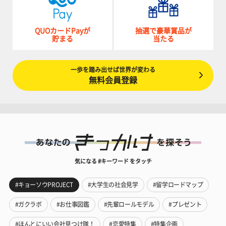
QUOカードPayが
抽選で豪華賞品が
貯まる
当たる
一歩を踏み出せば世界が変わる
無料会員登録
気になる #キーワード をタッチ
#キョーソウPROJECT
#大学生の社会見学
#留学ロードマップ
#ガクラボ
#お仕事図鑑
#先輩ロールモデル
#プレゼント
#ほんとにいい会社見つけ隊！
#恋愛特集
#特集企画