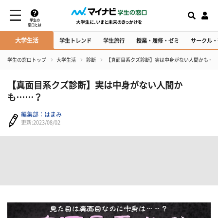
学生の
窓口とは
大学生活
学生トレンド
学生旅行
授業・履修・ゼミ
サークル・
学生の窓口トップ
大学生活
診断
【真面目系クズ診断】実は中身がない人間かも……
【真面目系クズ診断】実は中身がない人間か
も……？
編集部：はまみ
更新:2023/08/02