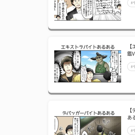
#
#
【
鑑V
#
#
【
ある
#