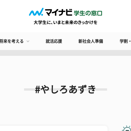
将来を考える
就活応援
新社会人準備
学割
#やしろあずき