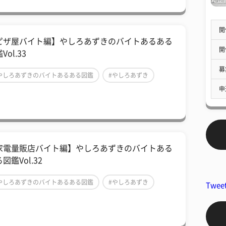
開
ピザ屋バイト編】やしろあずきのバイトあるある
開
Vol.33
募
やしろあずきのバイトあるある図鑑
#やしろあずき
申
漫画
家電量販店バイト編】やしろあずきのバイトある
図鑑Vol.32
やしろあずきのバイトあるある図鑑
#やしろあずき
Twee
漫画