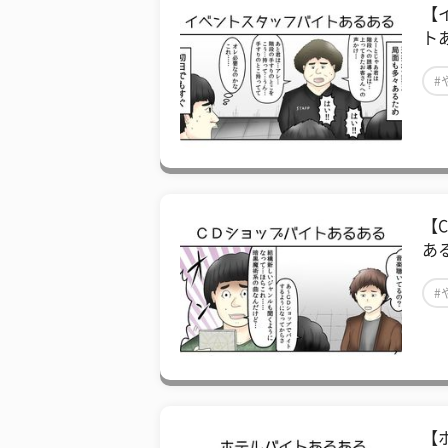
【
トあ
#
#
【
ある
#
#
【