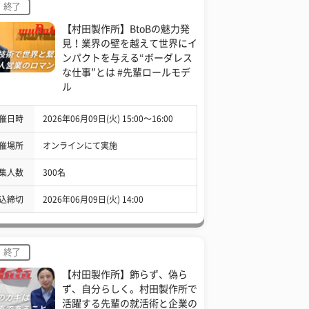
終了
【村田製作所】BtoBの魅力発
見！業界の壁を越えて世界にイ
ンパクトを与える“ボーダレス
な仕事”とは #先輩ロールモデ
ル
催日時
2026年06月09日(火) 15:00〜16:00
催場所
オンラインにて実施
集人数
300名
込締切
2026年06月09日(火) 14:00
終了
【村田製作所】飾らず、偽ら
ず、自分らしく。村田製作所で
活躍する先輩の就活術と企業の