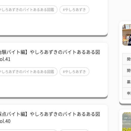
やしろあずきのバイトあるある図鑑
#やしろあずき
漫画
治験バイト編】やしろあずきのバイトあるある図
ol.41
開
開
やしろあずきのバイトあるある図鑑
#やしろあずき
募
漫画
申
採点バイト編】やしろあずきのバイトあるある図
ol.40