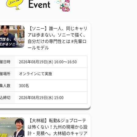
【ソニー】誰一人、同じキャリ
アは歩まない。ソニーで描く、
自分だけの専門性とは #先輩ロ
ールモデル
催日時
2026年08月19日(水) 16:00〜16:50
催場所
オンラインにて実施
集人数
300名
込締切
2026年08月19日(水) 15:00
【大林組】転勤&ジョブローテ
は怖くない！九州の現場から設
計・見積へ。大林組のキャリア