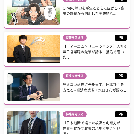
Oliveの魅力を学生とともに広げる - 企
業の課題から創出した実践的な...
PR
将来を考える
【ディーエムソリューションズ】入社3
年目営業職の先輩が語る！就活で磨い
た...
PR
将来を考える
見えない現場に光を当て、日本社会を
支える - 経済産業省・水口さんが語る...
PR
将来を考える
「日本縦断で培った視野と判断力が、
世界を動かす政策の現場で生きてい
る」