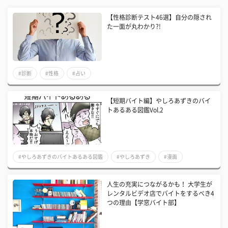
【性格診断テスト46選】自分の隠され
た一面が丸わかり?!
#診断
#性格
#占い
【短期バイト編】やしろあずきのバイ
トあるある図鑑Vol.2
#やしろあずきのバイトあるある図鑑
#やしろあずき
#漫画
人生の充実につながるかも！ 大学生が
レンタルビデオ店でバイトをするべき4
つの理由【学窓バイト部】