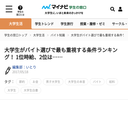
学生の
窓口とは
大学生活
学生トレンド
学生旅行
授業・履修・ゼミ
サークル・
学生の窓口トップ
大学生活
バイト知識
大学生がバイト選びで最も重視する条件ラン
大学生がバイト選びで最も重視する条件ランキン
グ！ 1位時給、2位は……
編集部：いとり
2017/05/18
タグ：
節約
お金
男子大学生
大学生の本音
バイト
給料
大学生
大学生白書