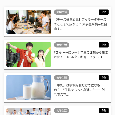
PR
大学生活
【チーズ好き必見】ブッラータチーズ
でどこまで広がる？ 大学生が挑んだ自
由す...
PR
大学生活
#ぎゅ〜〜にゅー！学生の発想から生ま
れた！ Jミルク×キョーソウPROJE...
PR
大学生活
「牛乳」は学校給食だけで飲むも
の？ “牛乳をもっと身近に”――「牛
乳でスマ...
PR
大学生活