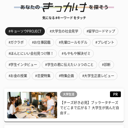
気になる #キーワード をタッチ
#キョーソウPROJECT
#大学生の社会見学
#留学ロードマップ
#ガクラボ
#お仕事図鑑
#先輩ロールモデル
#プレゼント
#ほんとにいい会社見つけ隊！
#もやもや解決ゼミ
#学生インタビュー
#学生の君に伝えたい３つのこと
#診断
#お金の授業
#恋愛特集
#特集企画
#大学生正直レビュー
PR
大学生活
【チーズ好き必見】ブッラータチーズ
でどこまで広がる？ 大学生が挑んだ自
由す...