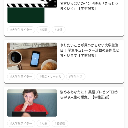
名言いっぱいのインド映画「きっとう
まくいく」【学生記者】
#大学生ライター
#映画
#海外
やりたいことが見つからない大学生注
目！ 学生キュレーター活動の裏側見せ
ちゃいます【学生記者】
#大学生ライター
#部活・サークル
#学生生活
悩めるあなたに！ 英語プレゼンTEDか
ら学ぶ人生の極意。【学生記者】
#大学生ライター
#人生
#価値観