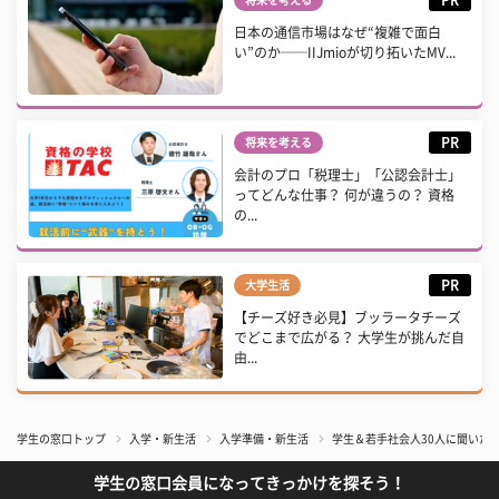
日本の通信市場はなぜ“複雑で面白
い”のか──IIJmioが切り拓いたMV...
PR
将来を考える
会計のプロ「税理士」「公認会計士」
ってどんな仕事？ 何が違うの？ 資格
の...
PR
大学生活
【チーズ好き必見】ブッラータチーズ
でどこまで広がる？ 大学生が挑んだ自
由...
学生の窓口トップ
入学・新生活
入学準備・新生活
学生＆若手社会人30人に聞いた
学生の窓口会員になってきっかけを探そう！