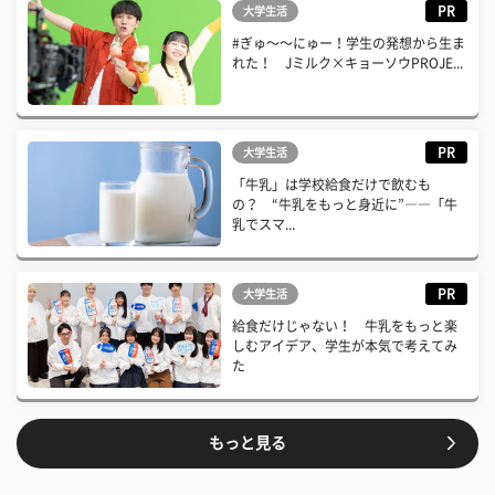
PR
大学生活
#ぎゅ〜〜にゅー！学生の発想から生ま
れた！ Jミルク×キョーソウPROJE...
PR
大学生活
「牛乳」は学校給食だけで飲むも
の？ “牛乳をもっと身近に”――「牛
乳でスマ...
PR
大学生活
給食だけじゃない！ 牛乳をもっと楽
しむアイデア、学生が本気で考えてみ
た
もっと見る