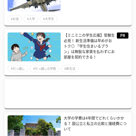
#お金
#入学
#大学生
【ミニミニの学生応援】受験生
PR
必見！ 新生活準備は早めがお
トク◎ 「学生住まいるプラ
ン」は無駄な家賃を払わずにお
部屋を契約できる！
#引っ越し
#引っ越しの学割
#新生活
大学の学費は4年間でどれくらいかか
る？ 国公立と私立の比較と諸経費につ
いて