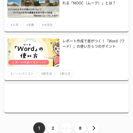
れる「MOOC（ムーク）」とは？
#入学
#学費
#大学生
レポート作成で差がつく！『Word（ワ
ード）』の使い方５つのポイント
#ノートパソコン
#新生活
#新入生
1
2
・・・
8