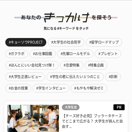
気になる #キーワード をタッチ
#キョーソウPROJECT
#大学生の社会見学
#留学ロードマップ
#ガクラボ
#お仕事図鑑
#先輩ロールモデル
#プレゼント
#ほんとにいい会社見つけ隊！
#恋愛特集
#特集企画
#大学生正直レビュー
#学生の君に伝えたい３つのこと
#診断
#お金の授業
#学生インタビュー
#もやもや解決ゼミ
PR
大学生活
【チーズ好き必見】ブッラータチーズ
でどこまで広がる？ 大学生が挑んだ自
由す...