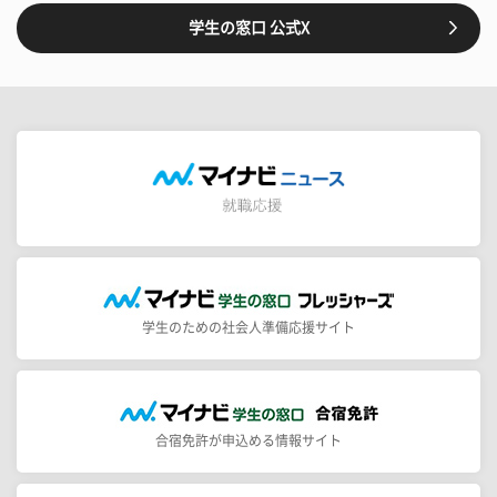
学生の窓口 公式X
学生のための社会人準備応援サイト
合宿免許が申込める情報サイト