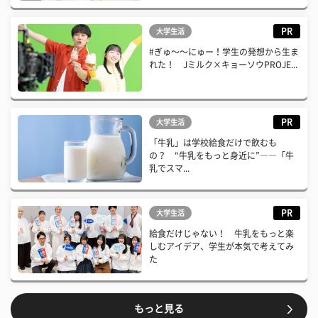
PR
大学生活
#ぎゅ〜〜にゅー！学生の発想から生ま
れた！ Jミルク×キョーソウPROJE...
PR
大学生活
「牛乳」は学校給食だけで飲むも
の？ “牛乳をもっと身近に”――「牛
乳でスマ...
PR
大学生活
給食だけじゃない！ 牛乳をもっと楽
しむアイデア、学生が本気で考えてみ
た
もっと見る