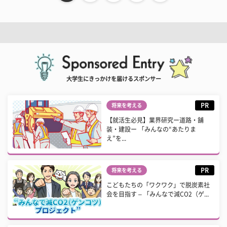
大学生にきっかけを届けるスポンサー
PR
将来を考える
【就活生必見】業界研究ー道路・舗
装・建設ー 「みんなの“あたりま
え”を...
PR
将来を考える
こどもたちの「ワクワク」で脱炭素社
会を目指す – 「みんなで減CO2（ゲ...