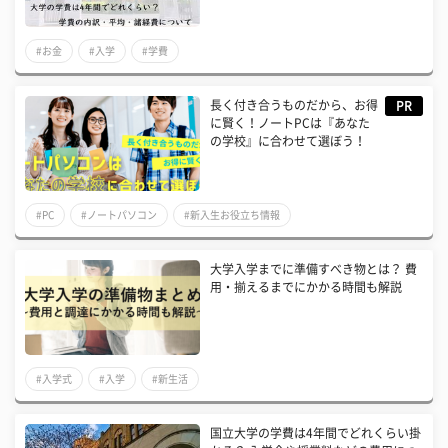
#お金
#入学
#学費
長く付き合うものだから、お得
PR
に賢く！ノートPCは『あなた
の学校』に合わせて選ぼう！
#PC
#ノートパソコン
#新入生お役立ち情報
大学入学までに準備すべき物とは？ 費
用・揃えるまでにかかる時間も解説
#入学式
#入学
#新生活
国立大学の学費は4年間でどれくらい掛