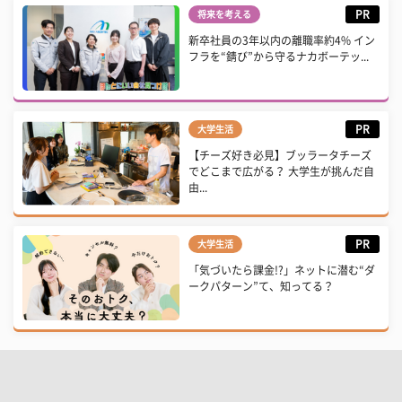
PR
将来を考える
新卒社員の3年以内の離職率約4% イン
フラを“錆び”から守るナカボーテッ...
PR
大学生活
【チーズ好き必見】ブッラータチーズ
でどこまで広がる？ 大学生が挑んだ自
由...
PR
大学生活
「気づいたら課金!?」ネットに潜む“ダ
ークパターン”て、知ってる？