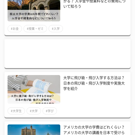
かる？ 入学金や授業料などの費用につ
いて知ろう
#お金
#授業・ゼミ
#入学
大学に飛び級・飛び入学する方法は？
日本の飛び級・飛び入学制度や実施大
学を紹介
#大学生
#大学
#学び
アメリカの大学の学費はどれくらい？
アメリカの大学の講義を日本で受けら