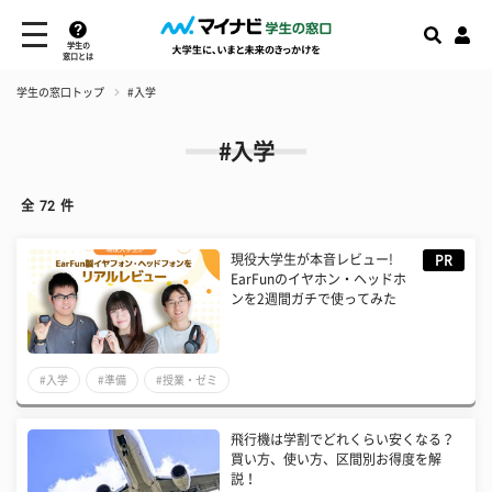
学生の
窓口とは
学生の窓口トップ
#入学
#入学
全
72
件
現役大学生が本音レビュー!
PR
EarFunのイヤホン・ヘッドホ
ンを2週間ガチで使ってみた
#入学
#準備
#授業・ゼミ
飛行機は学割でどれくらい安くなる？
買い方、使い方、区間別お得度を解
説！