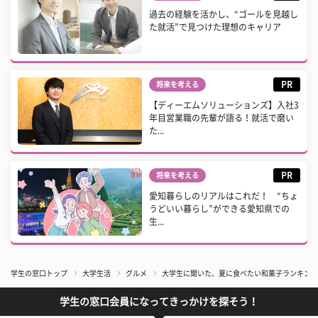
過去の経験を活かし、“ゴールを見越し
た就活”で見つけた理想のキャリア
PR
将来を考える
【ディーエムソリューションズ】入社3
年目営業職の先輩が語る！就活で磨い
た...
PR
将来を考える
愛知暮らしのリアルはこれだ！ “ちょ
うどいい暮らし”ができる愛知県での
生...
学生の窓口トップ
大学生活
グルメ
大学生に聞いた、夏に食べたい和菓子ランキング
学生の窓口会員になってきっかけを探そう！