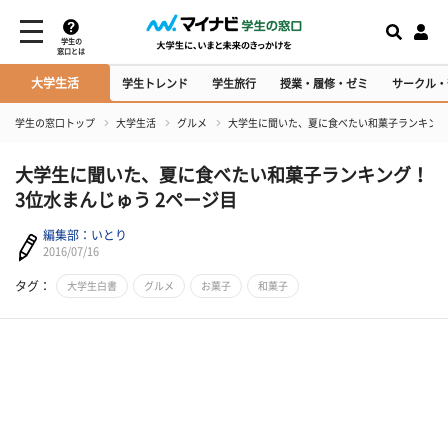
学生の
窓口とは
大学生活
学生トレンド
学生旅行
授業・履修・ゼミ
サークル・
学生の窓口トップ
大学生活
グルメ
大学生に聞いた、夏に食べたい和菓子ランキング
大学生に聞いた、夏に食べたい和菓子ランキング！
3位水まんじゅう 2ページ目
編集部：いとり
2016/07/16
タグ：
大学生白書
グルメ
お菓子
和菓子