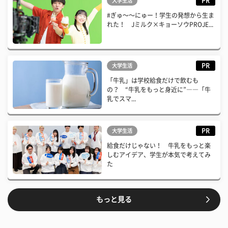
PR
大学生活
#ぎゅ〜〜にゅー！学生の発想から生ま
れた！ Jミルク×キョーソウPROJE...
PR
大学生活
「牛乳」は学校給食だけで飲むも
の？ “牛乳をもっと身近に”――「牛
乳でスマ...
PR
大学生活
給食だけじゃない！ 牛乳をもっと楽
しむアイデア、学生が本気で考えてみ
た
もっと見る