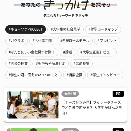
気になる #キーワード をタッチ
#キョーソウPROJECT
#大学生の社会見学
#留学ロードマップ
#ガクラボ
#お仕事図鑑
#先輩ロールモデル
#プレゼント
#ほんとにいい会社見つけ隊！
#診断
#大学生正直レビュー
#お金の授業
#もやもや解決ゼミ
#恋愛特集
#学生の君に伝えたい３つのこと
#特集企画
#学生インタビュー
PR
大学生活
【チーズ好き必見】ブッラータチーズ
でどこまで広がる？ 大学生が挑んだ自
由す...