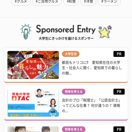
#グルメ
#ご当地グルメ
#和食
#洋食
#ラーメン
大学生にきっかけを届けるスポンサー
PR
大学生活
都民もトリコに⁉ 愛知県在住の大学
生・社会人に聞く、愛知県での暮らし
の魅...
PR
将来を考える
会計のプロ「税理士」「公認会計士」
ってどんな仕事？ 何が違うの？ 資格
の...
PR
将来を考える