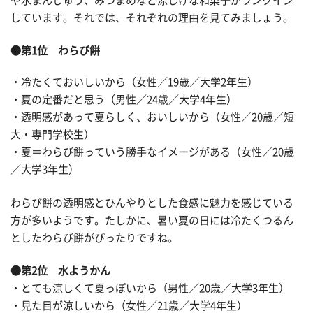
や水まんじゅう、みつまめなど涼しげな和菓子がランクイン
しています。それでは、それぞれの理由を見てみましょう。
●第1位 わらび餅
・冷たくておいしいから（女性／19歳／大学2年生）
・夏の定番だと思う（男性／24歳／大学4年生）
・透明感があって夏らしく、おいしいから（女性／20歳／短
大・専門学校生）
・夏＝わらび餅っていう勝手なイメージがある（女性／20歳
／大学3年生）
わらび餅の透明感とひんやりとした食感に魅力を感じている
方が多いようです。たしかに、暑い夏の日には冷たくつるん
としたわらび餅がぴったりですね。
●第2位 水ようかん
・とても涼しくて夏っぽいから（男性／20歳／大学3年生）
・見た目が涼しいから（女性／21歳／大学4年生）