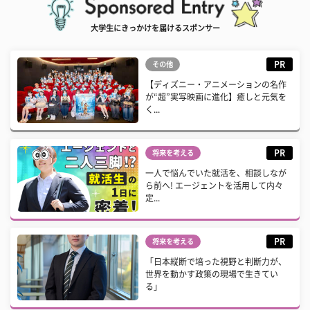
大学生にきっかけを届けるスポンサー
PR
その他
【ディズニー・アニメーションの名作
が“超”実写映画に進化】癒しと元気を
く...
PR
将来を考える
一人で悩んでいた就活を、相談しなが
ら前へ! エージェントを活用して内々
定...
PR
将来を考える
「日本縦断で培った視野と判断力が、
世界を動かす政策の現場で生きてい
る」