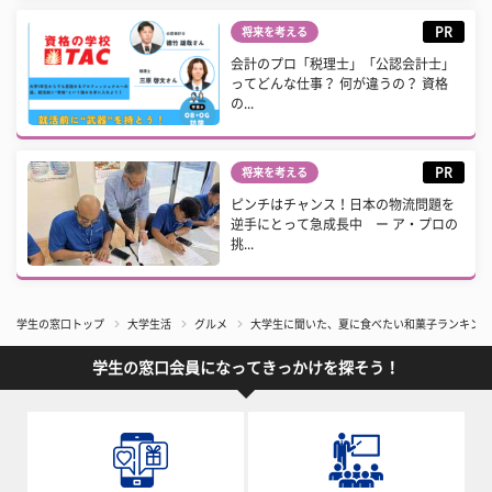
PR
将来を考える
会計のプロ「税理士」「公認会計士」
ってどんな仕事？ 何が違うの？ 資格
の...
PR
将来を考える
ピンチはチャンス！日本の物流問題を
逆手にとって急成長中 ー ア・プロの
挑...
学生の窓口トップ
大学生活
グルメ
大学生に聞いた、夏に食べたい和菓子ランキング
学生の窓口会員になってきっかけを探そう！