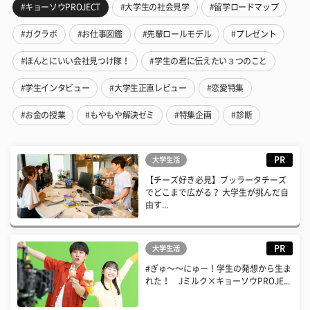
#キョーソウPROJECT
#大学生の社会見学
#留学ロードマップ
#ガクラボ
#お仕事図鑑
#先輩ロールモデル
#プレゼント
#ほんとにいい会社見つけ隊！
#学生の君に伝えたい３つのこと
#学生インタビュー
#大学生正直レビュー
#恋愛特集
#お金の授業
#もやもや解決ゼミ
#特集企画
#診断
PR
大学生活
【チーズ好き必見】ブッラータチーズ
でどこまで広がる？ 大学生が挑んだ自
由す...
PR
大学生活
#ぎゅ〜〜にゅー！学生の発想から生ま
れた！ Jミルク×キョーソウPROJE...