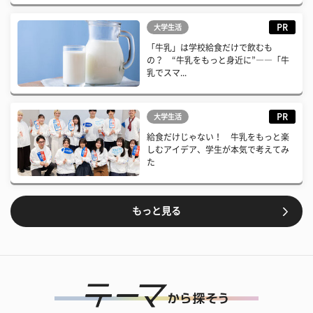
PR
大学生活
「牛乳」は学校給食だけで飲むも
の？ “牛乳をもっと身近に”――「牛
乳でスマ...
PR
大学生活
給食だけじゃない！ 牛乳をもっと楽
しむアイデア、学生が本気で考えてみ
た
もっと見る