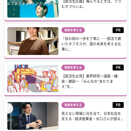
【就活生応援】噛んでるときは、うつ
むきづらいよ。
PR
将来を考える
「目の前の一歩を丁寧に──部活で磨
いたタフネスが、国の未来を考える仕
事に...
PR
将来を考える
【就活生必見】業界研究ー道路・舗
装・建設ー 「みんなの“あたりま
え”を...
PR
将来を考える
見えない現場に光を当て、日本社会を
支える - 経済産業省・水口さんが語る...