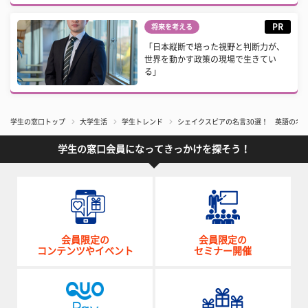
PR
将来を考える
「日本縦断で培った視野と判断力が、
世界を動かす政策の現場で生きてい
る」
学生の窓口トップ
大学生活
学生トレンド
シェイクスピアの名言30選！ 英語の名
学生の窓口会員になってきっかけを探そう！
会員限定の
会員限定の
コンテンツやイベント
セミナー開催