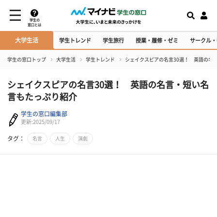
学生の
窓口とは
大学生活
学生トレンド
学生旅行
授業・履修・ゼミ
サークル・
学生の窓口トップ
大学生活
学生トレンド
シェイクスピアの名言30選！ 英語の名
シェイクスピアの名言30選！ 英語の名言・短い名
言もたっぷり紹介
学生の窓口編集部
更新:2025/09/17
タグ：
名言
人生
演劇