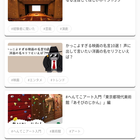
なる注目してほしいポイント5つ
#経験者に聞いた
#芸能
#演劇
かっこよすぎる映画の名言10選！ 声に
出して言いたい洋画の名セリフといえ
ば？
#映画
#エンタメ
#トレンド
#へんてこアート入門「東京都現代美術
館『あそびのじかん』」編
#へんてこアート入門
#美術館
#アート