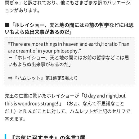
問ぢゃ」と訳されており、他にもさまざまな訳のバリエーシ
ョンがあります。
「ホレイショー、天と地の間にはお前の哲学などには思
いもよらぬ出来事があるのだ」
“There are more things in heaven and earth,Horatio Than
are dreamt of in your philosophy.”
－「ホレイショー、天と地の間にはお前の哲学などには思
いもよらぬ出来事があるのだ」
⇒『ハムレット』第1幕第5場より
先王の亡霊に驚いたホレイショーが「O day and night,but
this is wondrous strange! 」（おぉ、なんて不思議なこと
だ！）と叫んだことに対して、ハムレットが上記のセリフで
答えます。
『お気に召すまま』の名言2選