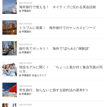
更新:2016/01/28
海外旅行で使える！ ネイティブに伝わる英会話術
卒業旅行
更新:2016/01/28
トラブルに発展！ 海外旅行でのケンカエピソード
卒業旅行
更新:2016/01/28
旅行先でガッカリ！ 海外で"ぼられた"体験談"
卒業旅行
更新:2017/06/19
現役モデルに聞く！ 「ちょっと差が付く集合写真の写
り方」
卒業旅行 社会人ライフ
更新:2018/11/01
学生旅行、知らないと損する節約法の基本5つ
卒業旅行
更新:2017/06/20