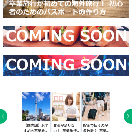
気が利くぅ
【国内編】おす
資金が足りな
貯金で払うのが
卒業旅行の
！』海外旅行
すめの卒業旅行
い！ 卒業旅行
多数派？ 卒業
はどれぐら