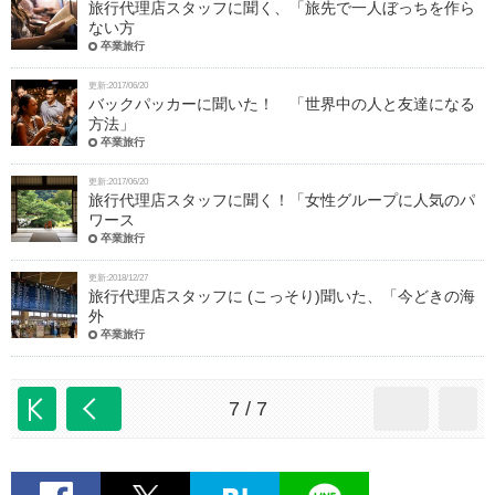
旅行代理店スタッフに聞く、「旅先で一人ぼっちを作ら
ない方
卒業旅行
更新:2017/06/20
バックパッカーに聞いた！ 「世界中の人と友達になる
方法」
卒業旅行
更新:2017/06/20
旅行代理店スタッフに聞く！「女性グループに人気のパ
ワース
卒業旅行
更新:2018/12/27
旅行代理店スタッフに (こっそり)聞いた、「今どきの海
外
卒業旅行
7 / 7