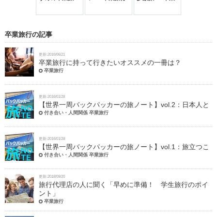
めちゃめちゃ
の行き先と旅の
のためにバイト
旅行の資金を親
先輩が卒業
PR
適になるアイ
コツ 一生の思
のシフトを増や
に用意してもら
にかけたお
ムって？
い出を作ろう！
した人は約1割
った人は
ンキング！
15.8％！
卒業旅行の記事
更新:2016/06/21
卒業旅行に持って行きたいオススメの一冊は？
卒業旅行
更新:2016/01/28
【世界一周バックパッカーの旅ノート】vol.2：日本人と
付き合い・人間関係 卒業旅行
更新:2016/01/28
【世界一周バックパッカーの旅ノート】vol.1：旅立つこ
付き合い・人間関係 卒業旅行
更新:2018/09/20
旅行代理店の人に聞く「早めに準備！ 学生旅行のポイ
ント」
卒業旅行