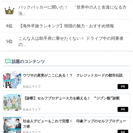
バックパッカーに聞いた！ 「世界中の人と友達になる方
法」
4位
【海外卒旅ランキング】韓国の魅力・おすすめ情報
こんな人は助手席に乗せたくない！ ドライブ中の同乗者
5位
の...
話題のコンテンツ
ウワサの真実がここにある！？ クレジットカードの都市伝説
社会人ライフ
PR
【診断】セルフプロデュース力を鍛える！ “ジブン観”診断
社会人ライフ
PR
社会人デビューもこれで完璧！ 印象アップのセルフプロデュー
ス術
社会人ライフ
PR