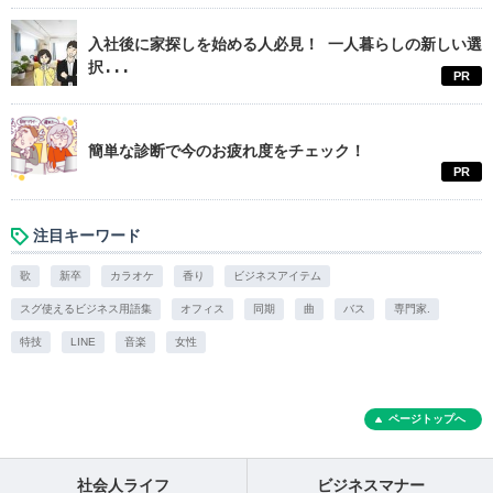
入社後に家探しを始める人必見！ 一人暮らしの新しい選
択...
PR
簡単な診断で今のお疲れ度をチェック！
PR
注目キーワード
歌
新卒
カラオケ
香り
ビジネスアイテム
スグ使えるビジネス用語集
オフィス
同期
曲
バス
専門家.
特技
LINE
音楽
女性
ページトップへ
社会人ライフ
ビジネスマナー