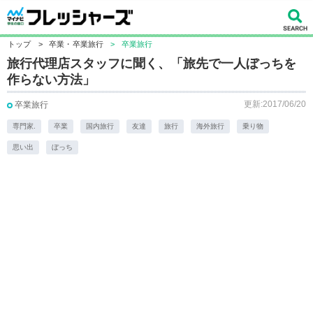
トップ
>
卒業・卒業旅行
>
卒業旅行
旅行代理店スタッフに聞く、「旅先で一人ぼっちを
作らない方法」
更新:2017/06/20
卒業旅行
専門家.
卒業
国内旅行
友達
旅行
海外旅行
乗り物
思い出
ぼっち