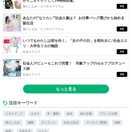
かりニオイケアして24時間快適。
身だしなみ・ビジネスアイテム
PR
あなたの“なりたい”社会人像は？ お仕事バッグ選びから始める
新生活
身だしなみ・ビジネスアイテム
PR
いつでもわたしは前を向く。「女の子の日」を前向きに♪社会人エ
リ・大学生リカの物語
社会人ライフ
PR
社会人デビューもこれで完璧！ 印象アップのセルフプロデュー
ス術
社会人ライフ
PR
もっと見る
注目キーワード
スキルアップ
オタク
本・書籍
会社
旅の宝物
ブラック企業
身だしなみ
感謝
ダイエット
社会人生活
アーカイブ動画
保険
後輩
大学生活
カメラ