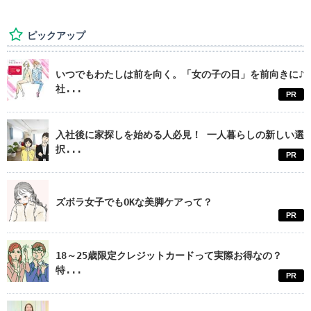
ピックアップ
いつでもわたしは前を向く。「女の子の日」を前向きに♪
社...
PR
入社後に家探しを始める人必見！ 一人暮らしの新しい選
択...
PR
ズボラ女子でもOKな美脚ケアって？
PR
18～25歳限定クレジットカードって実際お得なの？
特...
PR