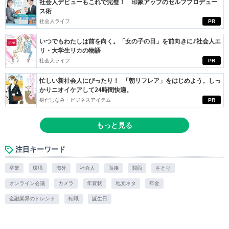
社会人デビューもこれで完璧！ 印象アップのセルフプロデュー
ス術
社会人ライフ
PR
いつでもわたしは前を向く。「女の子の日」を前向きに♪社会人エ
リ・大学生リカの物語
社会人ライフ
PR
忙しい新社会人にぴったり！ 「朝リフレア」をはじめよう。しっ
かりニオイケアして24時間快適。
身だしなみ・ビジネスアイテム
PR
もっと見る
注目キーワード
卒業
環境
海外
社会人
面接
関西
さとり
オンライン会議
カメラ
年賀状
地元ネタ
年金
金融業界のトレンド
転職
誕生日