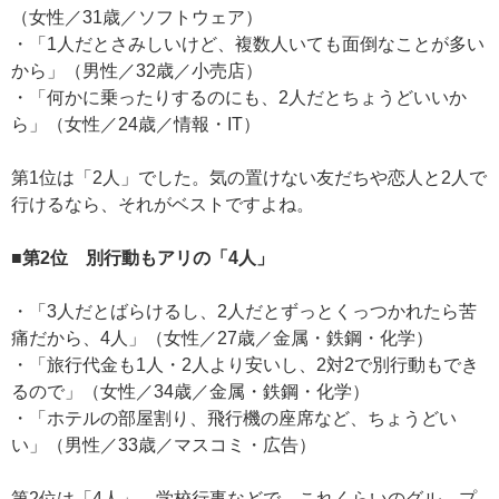
（女性／31歳／ソフトウェア）
・「1人だとさみしいけど、複数人いても面倒なことが多い
から」（男性／32歳／小売店）
・「何かに乗ったりするのにも、2人だとちょうどいいか
ら」（女性／24歳／情報・IT）
第1位は「2人」でした。気の置けない友だちや恋人と2人で
行けるなら、それがベストですよね。
■第2位 別行動もアリの「4人」
・「3人だとばらけるし、2人だとずっとくっつかれたら苦
痛だから、4人」（女性／27歳／金属・鉄鋼・化学）
・「旅行代金も1人・2人より安いし、2対2で別行動もでき
るので」（女性／34歳／金属・鉄鋼・化学）
・「ホテルの部屋割り、飛行機の座席など、ちょうどい
い」（男性／33歳／マスコミ・広告）
第2位は「4人」。学校行事などで、これくらいのグル—プ