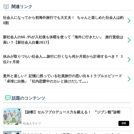
関連リンク
社会人になってから初海外旅行でも大丈夫！ ちゃんと楽しめた社会人は約
8割
新社会人の66.9%が入社後も休暇を使って「海外に行きたい」 旅行意欲は
高い？【新社会人白書2017】
休みが取りづらい社会人……​旅行に行くなら何か月前から計画するべき？ 3
位2ヶ月前
意外と楽しい? 記憶に残っている社員旅行の思い出＆トラブルエピソード
「卓球に白熱」「社内恋愛中のカレと抜けだして……」
話題のコンテンツ
【診断】セルフプロデュース力を鍛える！ “ジブン観”診断
社会人ライフ
PR