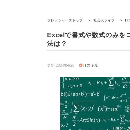
フレッシャーズトップ
>
社会人ライフ
>
I
Excelで書式や数式のみ
法は？
更新:2024/04/25
ITスキル