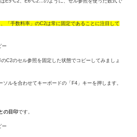
はE5*C2、E6*C2…のように、セル参照を使った数式で
、「手数料率」のC2は常に固定であることに注目して
料率のC2のセル参照を固定した状態でコピーしてみましょ
カーソルを合わせてキーボードの「F4」キーを押します。
との目印
です。