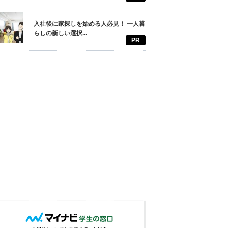
入社後に家探しを始める人必見！ 一人暮
らしの新しい選択...
PR