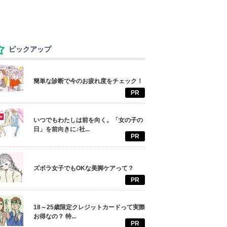
ピックアップ
簡単な診断で今のお疲れ度をチェック！
PR
いつでもわたしは前を向く。「女の子の
日」を前向きに♪社...
PR
ズボラ女子でもOKな美脚ケアって？
PR
18～25歳限定クレジットカードって実際
お得なの？ 特...
PR