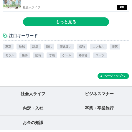
社会人ライフ
PR
もっと見る
注目キーワード
東京
睡眠
話題
憧れ
無駄遣い
成功
エクセル
爆笑
モラル
接待
防犯
才能
ゲーム
春休み
スーツ
ページトップへ
社会人ライフ
ビジネスマナー
内定・入社
卒業・卒業旅行
お金の知識