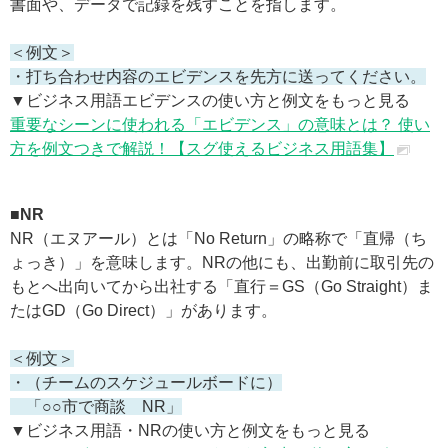
書面や、データで記録を残すことを指します。
＜例文＞
・打ち合わせ内容のエビデンスを先方に送ってください。
▼ビジネス用語エビデンスの使い方と例文をもっと見る
重要なシーンに使われる「エビデンス」の意味とは？ 使い
方を例文つきで解説！【スグ使えるビジネス用語集】
■NR
NR（エヌアール）とは「No Return」の略称で「直帰（ち
ょっき）」を意味します。NRの他にも、出勤前に取引先の
もとへ出向いてから出社する「直行＝GS（Go Straight）ま
たはGD（Go Direct）」があります。
＜例文＞
・（チームのスケジュールボードに）
「○○市で商談 NR」
▼ビジネス用語・NRの使い方と例文をもっと見る