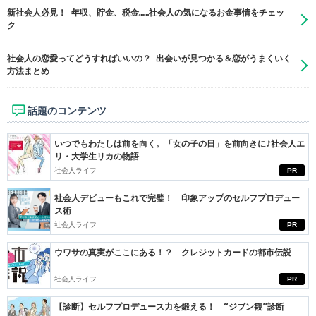
新社会人必見！ 年収、貯金、税金……社会人の気になるお金事情をチェッ
ク
社会人の恋愛ってどうすればいいの？ 出会いが見つかる＆恋がうまくいく
方法まとめ
話題のコンテンツ
いつでもわたしは前を向く。「女の子の日」を前向きに♪社会人エ
リ・大学生リカの物語
社会人ライフ
PR
社会人デビューもこれで完璧！ 印象アップのセルフプロデュー
ス術
社会人ライフ
PR
ウワサの真実がここにある！？ クレジットカードの都市伝説
社会人ライフ
PR
【診断】セルフプロデュース力を鍛える！ “ジブン観”診断