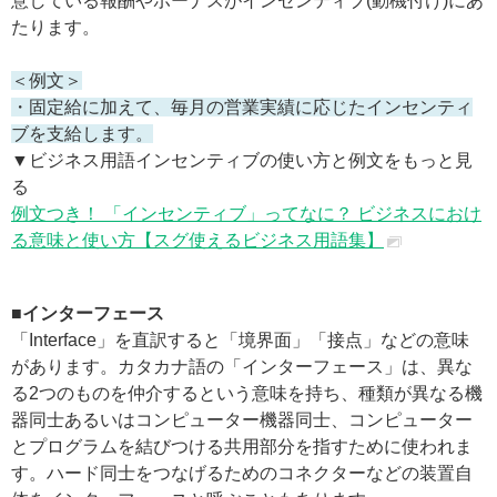
意している報酬やボーナスがインセンティブ(動機付け)にあ
たります。
＜例文＞
・固定給に加えて、毎月の営業実績に応じたインセンティ
ブを支給します。
▼ビジネス用語インセンティブの使い方と例文をもっと見
る
例文つき！ 「インセンティブ」ってなに？ ビジネスにおけ
る意味と使い方【スグ使えるビジネス用語集】
■インターフェース
「Interface」を直訳すると「境界面」「接点」などの意味
があります。カタカナ語の「インターフェース」は、異な
る2つのものを仲介するという意味を持ち、種類が異なる機
器同士あるいはコンピューター機器同士、コンピューター
とプログラムを結びつける共用部分を指すために使われま
す。ハード同士をつなげるためのコネクターなどの装置自