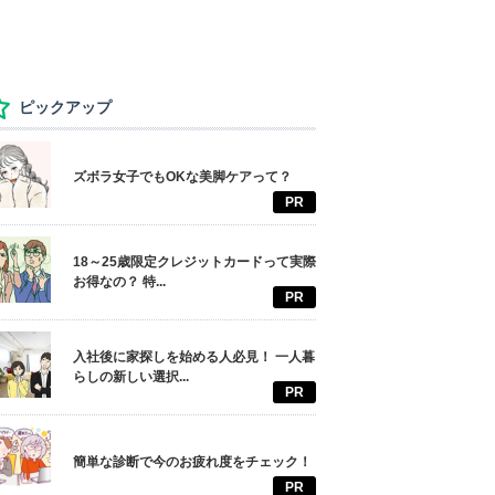
ピックアップ
ズボラ女子でもOKな美脚ケアって？
PR
18～25歳限定クレジットカードって実際
お得なの？ 特...
PR
入社後に家探しを始める人必見！ 一人暮
らしの新しい選択...
PR
簡単な診断で今のお疲れ度をチェック！
PR