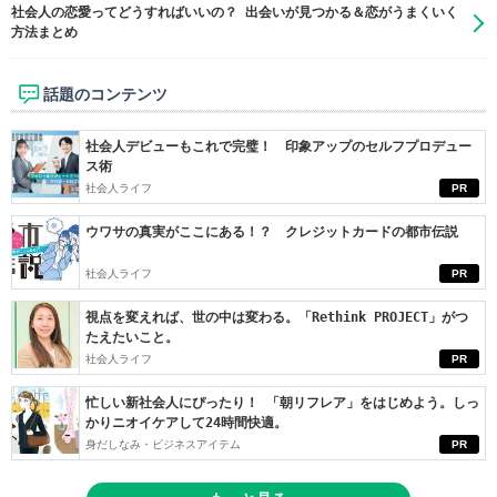
社会人の恋愛ってどうすればいいの？ 出会いが見つかる＆恋がうまくいく
方法まとめ
話題のコンテンツ
社会人デビューもこれで完璧！ 印象アップのセルフプロデュー
ス術
社会人ライフ
PR
ウワサの真実がここにある！？ クレジットカードの都市伝説
社会人ライフ
PR
視点を変えれば、世の中は変わる。「Rethink PROJECT」がつ
たえたいこと。
社会人ライフ
PR
忙しい新社会人にぴったり！ 「朝リフレア」をはじめよう。しっ
かりニオイケアして24時間快適。
身だしなみ・ビジネスアイテム
PR