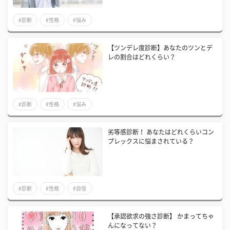
#診断
#性格
#悩み
【ツンデレ度診断】あなたのツンとデ
レの割合はどれくらい？
#診断
#性格
#悩み
劣等感診断！ あなたはどれくらいコン
プレックスに悩まされている？
#診断
#性格
#自信
【承認欲求の強さ診断】 かまってちゃ
んになってない？