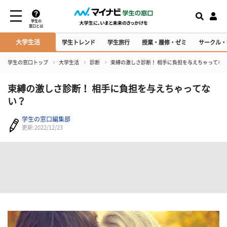
学生の
窓口とは
大学生活
学生トレンド
学生旅行
授業・履修・ゼミ
サークル・
学生の窓口トップ
大学生活
診断
束縛の激しさ診断！ 相手に負担を与えちゃってな
束縛の激しさ診断！ 相手に負担を与えちゃってな
い？
学生の窓口編集部
更新:2022/12/23