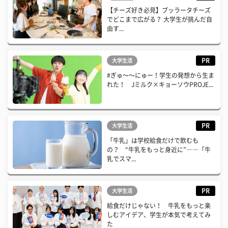
【チーズ好き必見】ブッラータチーズ
でどこまで広がる？ 大学生が挑んだ自
由す...
PR
大学生活
#ぎゅ〜〜にゅー！学生の発想から生ま
れた！ Jミルク×キョーソウPROJE...
PR
大学生活
「牛乳」は学校給食だけで飲むも
の？ “牛乳をもっと身近に”――「牛
乳でスマ...
PR
大学生活
給食だけじゃない！ 牛乳をもっと楽
しむアイデア、学生が本気で考えてみ
た