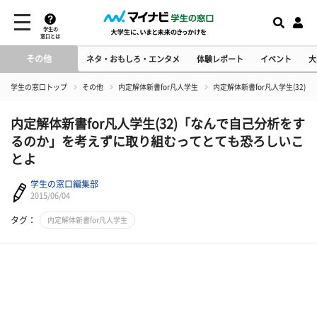
学生の
窓口とは
その他
ネタ・おもしろ・エンタメ
体験レポート
イベント
大
学生の窓口トップ
その他
内定解体新書for凡人学生
内定解体新書for凡人学生(3
内定解体新書for凡人学生(32)「なんで自己分析をす
るのか」を考えずに取り組むってとても恐ろしいこ
とよ
学生の窓口編集部
2015/06/04
タグ：
内定解体新書for凡人学生