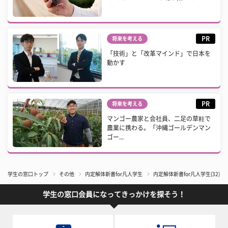
PR
将来を考える
「技術」と「改革マインド」で日本を
動かす
PR
将来を考える
マンゴー農家と会社員、二足の草鞋で
農業に携わる。「沖縄ゴールデンマン
ゴー...
学生の窓口トップ
その他
内定解体新書for凡人学生
内定解体新書for凡人学生(3
学生の窓口会員になってきっかけを探そう！