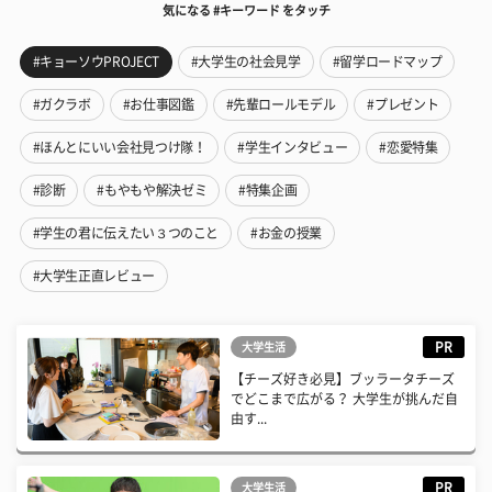
気になる #キーワード をタッチ
#キョーソウPROJECT
#大学生の社会見学
#留学ロードマップ
#ガクラボ
#お仕事図鑑
#先輩ロールモデル
#プレゼント
#ほんとにいい会社見つけ隊！
#学生インタビュー
#恋愛特集
#診断
#もやもや解決ゼミ
#特集企画
#学生の君に伝えたい３つのこと
#お金の授業
#大学生正直レビュー
PR
大学生活
【チーズ好き必見】ブッラータチーズ
でどこまで広がる？ 大学生が挑んだ自
由す...
PR
大学生活