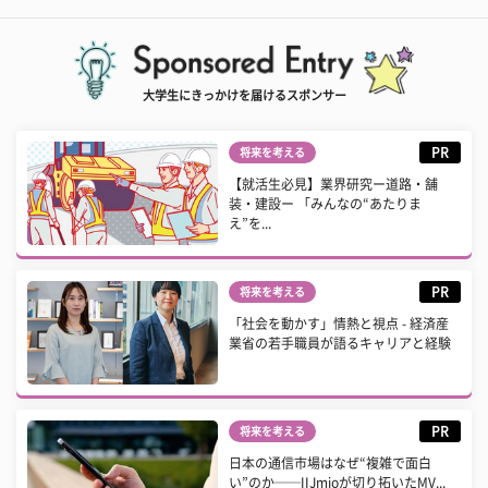
大学生にきっかけを届けるスポンサー
PR
将来を考える
【就活生必見】業界研究ー道路・舗
装・建設ー 「みんなの“あたりま
え”を...
PR
将来を考える
「社会を動かす」情熱と視点 - 経済産
業省の若手職員が語るキャリアと経験
PR
将来を考える
日本の通信市場はなぜ“複雑で面白
い”のか──IIJmioが切り拓いたMV...