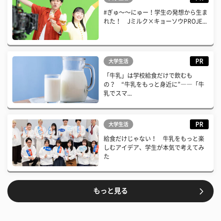
#ぎゅ〜〜にゅー！学生の発想から生ま
れた！ Jミルク×キョーソウPROJE...
PR
大学生活
「牛乳」は学校給食だけで飲むも
の？ “牛乳をもっと身近に”――「牛
乳でスマ...
PR
大学生活
給食だけじゃない！ 牛乳をもっと楽
しむアイデア、学生が本気で考えてみ
た
もっと見る