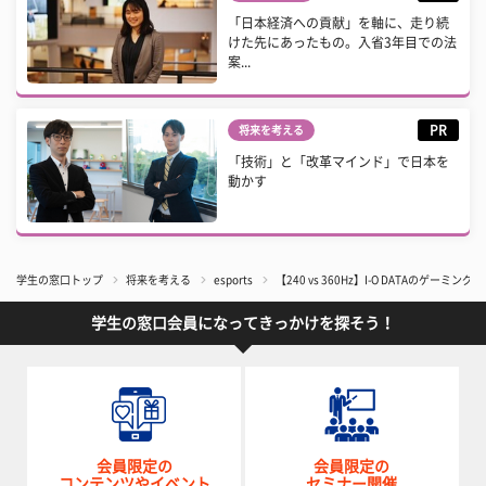
「日本経済への貢献」を軸に、走り続
けた先にあったもの。入省3年目での法
案...
PR
将来を考える
「技術」と「改革マインド」で日本を
動かす
学生の窓口トップ
将来を考える
esports
【240 vs 360Hz】I-O DATAのゲーミン
学生の窓口会員になってきっかけを探そう！
会員限定の
会員限定の
コンテンツやイベント
セミナー開催