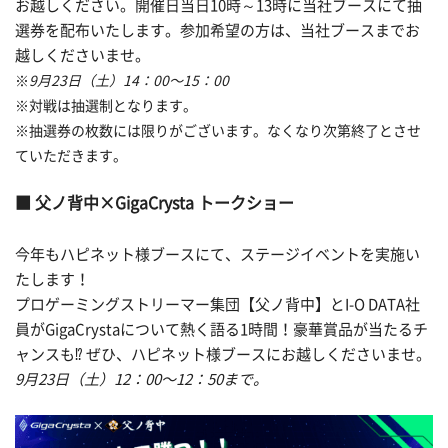
お越しください。開催日当日10時～13時に当社ブースにて抽
選券を配布いたします。参加希望の方は、当社ブースまでお
越しくださいませ。
※
9月23日（土）14：00～15：00
※対戦は抽選制となります。
※抽選券の枚数には限りがございます。なくなり次第終了とさせ
ていただきます。
父ノ背中×GigaCrysta トークショー
今年もハピネット様ブースにて、ステージイベントを実施い
たします！
プロゲーミングストリーマー集団【父ノ背中】とI-O DATA社
員がGigaCrystaについて熱く語る1時間！豪華賞品が当たるチ
ャンスも⁉ ぜひ、ハピネット様ブースにお越しくださいませ。
9月23日（土）12：00～12：50まで。