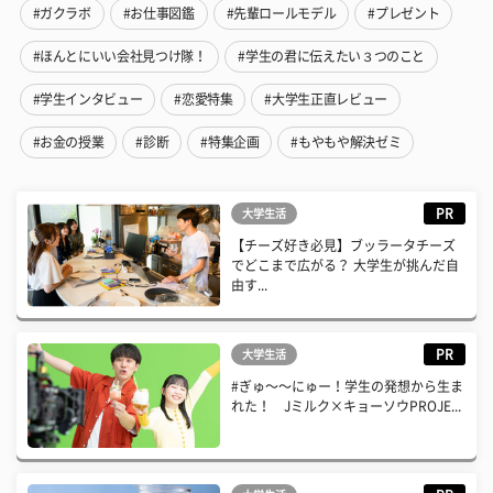
#ガクラボ
#お仕事図鑑
#先輩ロールモデル
#プレゼント
#ほんとにいい会社見つけ隊！
#学生の君に伝えたい３つのこと
#学生インタビュー
#恋愛特集
#大学生正直レビュー
#お金の授業
#診断
#特集企画
#もやもや解決ゼミ
PR
大学生活
【チーズ好き必見】ブッラータチーズ
でどこまで広がる？ 大学生が挑んだ自
由す...
PR
大学生活
#ぎゅ〜〜にゅー！学生の発想から生ま
れた！ Jミルク×キョーソウPROJE...