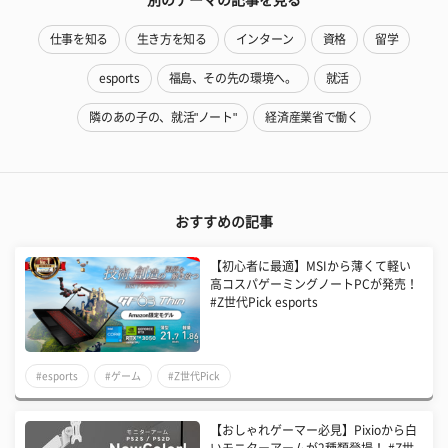
別のテーマの記事を見る
仕事を知る
生き方を知る
インターン
資格
留学
esports
福島、その先の環境へ。
就活
隣のあの子の、就活"ノート"
経済産業省で働く
おすすめの記事
【初心者に最適】MSIから薄くて軽い
高コスパゲーミングノートPCが発売！
#Z世代Pick esports
#esports
#ゲーム
#Z世代Pick
【おしゃれゲーマー必見】Pixioから白