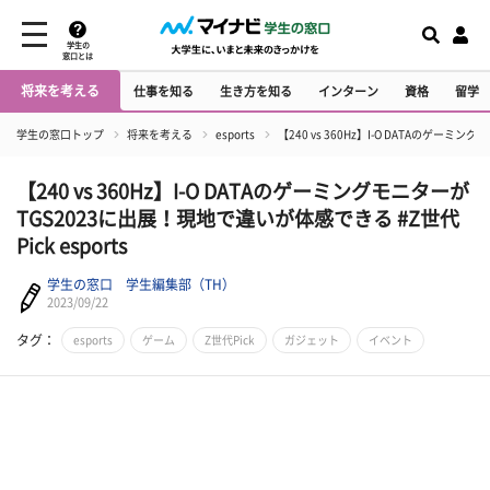
学生の
窓口とは
将来を考える
仕事を知る
生き方を知る
インターン
資格
留学
学生の窓口トップ
将来を考える
esports
【240 vs 360Hz】I-O DATAのゲーミン
【240 vs 360Hz】I-O DATAのゲーミングモニターが
TGS2023に出展！現地で違いが体感できる #Z世代
Pick esports
学生の窓口 学生編集部（TH）
2023/09/22
タグ：
esports
ゲーム
Z世代Pick
ガジェット
イベント