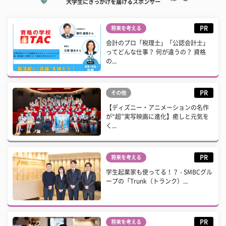
大学生にきっかけを届けるスポンサー
PR
将来を考える
会計のプロ「税理士」「公認会計士」
ってどんな仕事？ 何が違うの？ 資格
の...
PR
その他
【ディズニー・アニメーションの名作
が“超”実写映画に進化】癒しと元気を
く...
PR
将来を考える
学生起業家も使ってる！？ - SMBCグル
ープの「Trunk（トランク）...
PR
将来を考える