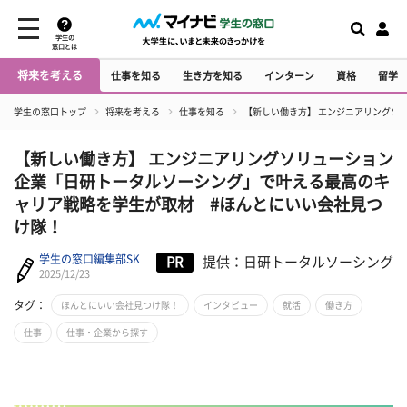
学生の
窓口とは
将来を考える
仕事を知る
生き方を知る
インターン
資格
留学
学生の窓口トップ
将来を考える
仕事を知る
【新しい働き方】 エンジニアリングソ
【新しい働き方】 エンジニアリングソリューション
企業「日研トータルソーシング」で叶える最高のキ
ャリア戦略を学生が取材 #ほんとにいい会社見つ
け隊！
学生の窓口編集部SK
PR
提供：日研トータルソーシング
2025/12/23
タグ：
ほんとにいい会社見つけ隊！
インタビュー
就活
働き方
仕事
仕事・企業から探す