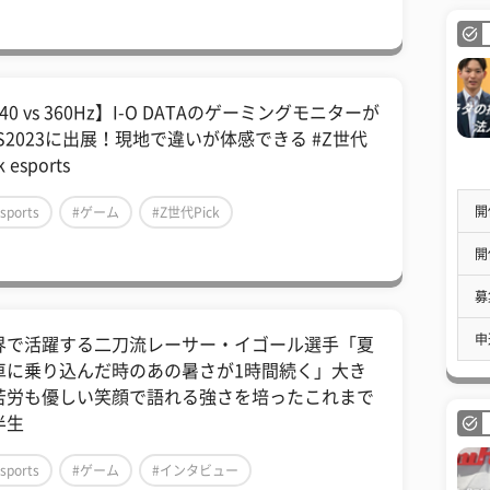
40 vs 360Hz】I-O DATAのゲーミングモニターが
GS2023に出展！現地で違いが体感できる #Z世代
k esports
開
sports
#ゲーム
#Z世代Pick
開
募
申
界で活躍する二刀流レーサー・イゴール選手「夏
車に乗り込んだ時のあの暑さが1時間続く」大き
苦労も優しい笑顔で語れる強さを培ったこれまで
半生
sports
#ゲーム
#インタビュー