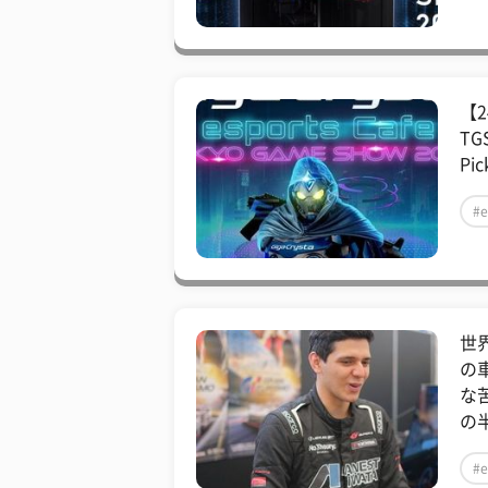
【2
T
Pic
#e
世
の
な
の
#e