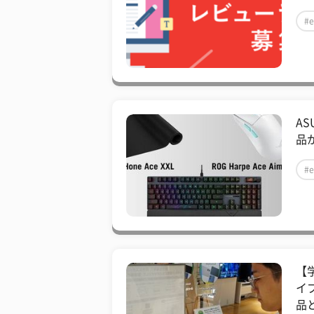
#e
A
品が
#e
【学
イ
品