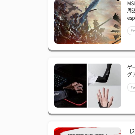
M
周
esp
#e
ゲ
グア
#e
【