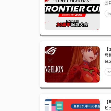
会に
#e
【
号機
esp
#e
【
ビュ