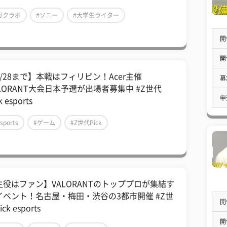
ガクラボ
#ソニー
#大学生ライター
開
開
9/28まで】本戦はフィリピン！Acer主催
募
ALORANT大会日本予選が出場者募集中 #Z世代
申
k esports
sports
#ゲーム
#Z世代Pick
主役はファン】VALORANTのトッププロが集結す
イベント！名古屋・梅田・渋谷の3都市開催 #Z世
開
ck esports
開