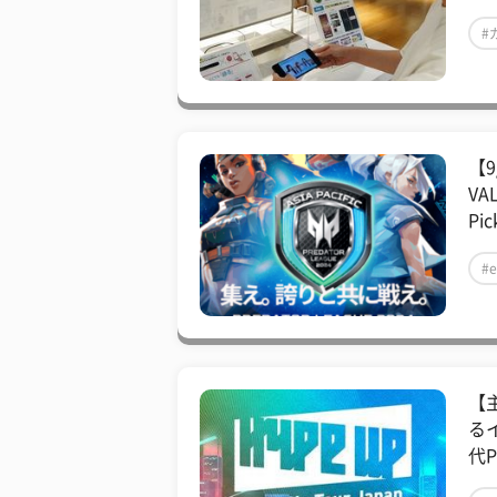
#
【
V
Pic
#e
【
る
代Pi