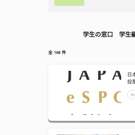
学生の窓口 学生
全
168
件
日
投票
#e