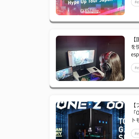
#e
【
を
esp
#e
【
「
トも
#e