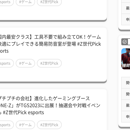
sports
#ゲーム
#Z世代Pick
募
申
国内最安クラス】工具不要で組み立てOK！ゲーム
快適にプレイできる簡易防音室が登場 #Z世代Pick
orts
sports
#ゲーム
#Z世代Pick
開
開
プチプチの会社】進化したゲーミングブース
ONE-Z」がTGS2023に出展！抽選会や対戦イベン
募
 #Z世代Pick esports
申
sports
#ゲーム
#Z世代Pick