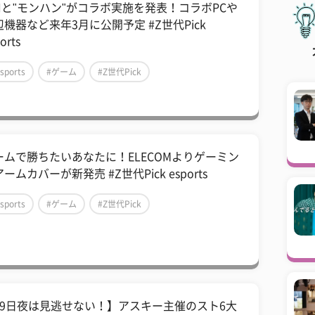
SIと"モンハン"がコラボ実施を発表！コラボPCや
辺機器など来年3月に公開予定 #Z世代Pick
orts
sports
#ゲーム
#Z世代Pick
ームで勝ちたいあなたに！ELECOMよりゲーミン
ームカバーが新発売 #Z世代Pick esports
sports
#ゲーム
#Z世代Pick
29日夜は見逃せない！】アスキー主催のスト6大