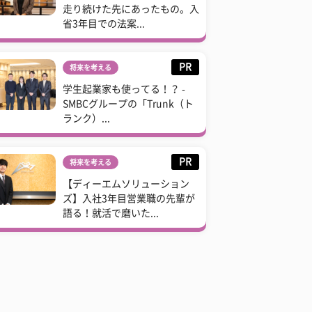
走り続けた先にあったもの。入
省3年目での法案...
PR
将来を考える
学生起業家も使ってる！？ -
SMBCグループの「Trunk（ト
ランク）...
PR
将来を考える
【ディーエムソリューション
ズ】入社3年目営業職の先輩が
語る！就活で磨いた...