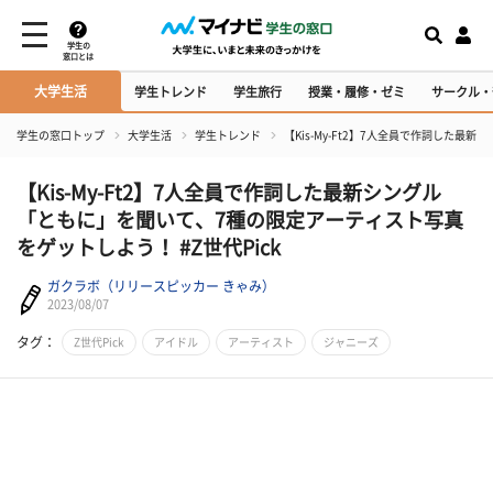
学生の
窓口とは
大学生活
学生トレンド
学生旅行
授業・履修・ゼミ
サークル・
学生の窓口トップ
大学生活
学生トレンド
【Kis-My-Ft2】7人全員で作詞した最
【Kis-My-Ft2】7人全員で作詞した最新シングル
「ともに」を聞いて、7種の限定アーティスト写真
をゲットしよう！ #Z世代Pick
ガクラボ（リリースピッカー きゃみ）
2023/08/07
タグ：
Z世代Pick
アイドル
アーティスト
ジャニーズ