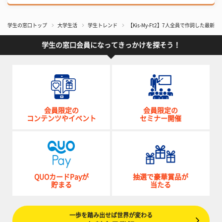
学生の窓口トップ
大学生活
学生トレンド
【Kis-My-Ft2】7人全員で作詞した最
学生の窓口会員になってきっかけを探そう！
会員限定の
会員限定の
コンテンツやイベント
セミナー開催
QUOカードPayが
抽選で豪華賞品が
貯まる
当たる
一歩を踏み出せば世界が変わる