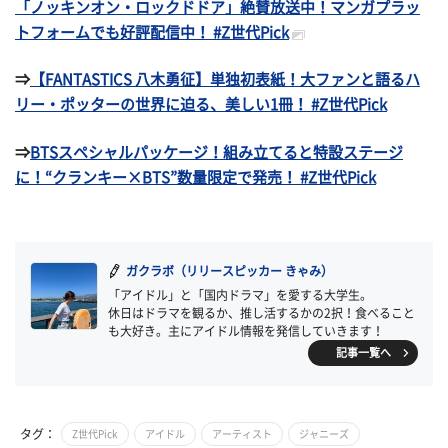
「ノッキンオン・ロックドドア」絶賛放送中！マンガプラッ
トフォームでも好評配信中！ #Z世代Pick
⇒
【FANTASTICS 八木勇征】単独初表紙！大ファンと語るハ
リー・ポッターの世界に迫る、美しい1冊！ #Z世代Pick
⇒
BTSスペシャルパッケージ！組み立てると特設ステージ
に！“クランキー×BTS”数量限定で発売！ #Z世代Pick
ガクラボ（リリースピッカー きゃみ）
「アイドル」と「国内ドラマ」を愛する大学生。
休日はドラマを観るか、推し活するかの2択！食べること
も大好き。主にアイドル情報を発信していきます！
記事一覧へ
タグ：
Z世代Pick
アイドル
アーティスト
ジャニーズ