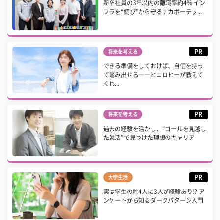
新卒社員の3年以内の離職率約4% イン
フラを“錆び”から守るナカボーテッ...
PR
将来を考える
できる準備をしておけば、自信を持っ
て踏み出せる――ヒコロヒーが教えて
くれ...
PR
将来を考える
過去の経験を活かし、“ゴールを見越し
た就活”で見つけた理想のキャリア
PR
大学生活
実は学生の約4人に3人が経験あり!? ア
ンケートから知るダークパターン入門