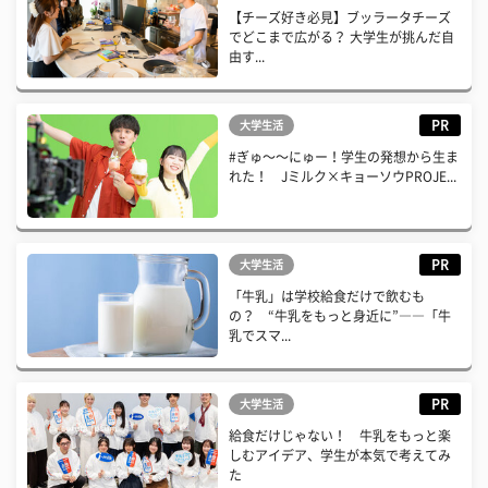
【チーズ好き必見】ブッラータチーズ
でどこまで広がる？ 大学生が挑んだ自
由す...
PR
大学生活
#ぎゅ〜〜にゅー！学生の発想から生ま
れた！ Jミルク×キョーソウPROJE...
PR
大学生活
「牛乳」は学校給食だけで飲むも
の？ “牛乳をもっと身近に”――「牛
乳でスマ...
PR
大学生活
給食だけじゃない！ 牛乳をもっと楽
しむアイデア、学生が本気で考えてみ
た