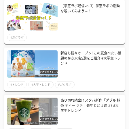
【学窓ラボ通信vol.3】学窓ラボの活動
を覗いてみよう～！
#ガクラボ
新店も続々オープン! この夏食べたい話
題のかき氷店5選をご紹介 #大学生トレ
ンド
#トレンド
#大学トレンド
#ガクラボ
売り切れ続出!? スタバ新作「ダブル 抹
茶 ティー ラテ」去年とどう違う? #大
学生トレンド