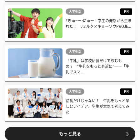
PR
大学生活
#ぎゅ〜〜にゅー！学生の発想から生ま
れた！ Jミルク×キョーソウPROJE...
PR
大学生活
「牛乳」は学校給食だけで飲むも
の？ “牛乳をもっと身近に”――「牛
乳でスマ...
PR
大学生活
給食だけじゃない！ 牛乳をもっと楽
しむアイデア、学生が本気で考えてみ
た
もっと見る