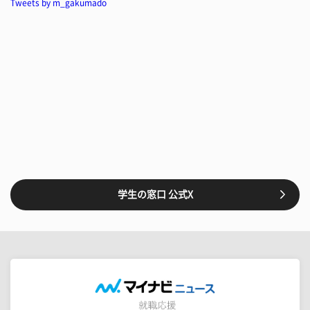
Tweets by m_gakumado
学生の窓口 公式X