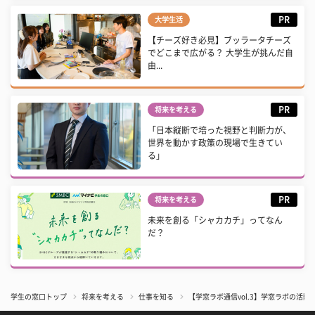
PR
大学生活
【チーズ好き必見】ブッラータチーズ
でどこまで広がる？ 大学生が挑んだ自
由...
PR
将来を考える
「日本縦断で培った視野と判断力が、
世界を動かす政策の現場で生きてい
る」
PR
将来を考える
未来を創る「シャカカチ」ってなん
だ？
学生の窓口トップ
将来を考える
仕事を知る
【学窓ラボ通信vol.3】学窓ラボの活