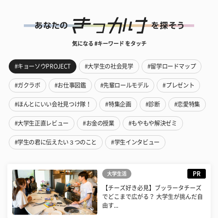
気になる #キーワード をタッチ
#キョーソウPROJECT
#大学生の社会見学
#留学ロードマップ
#ガクラボ
#お仕事図鑑
#先輩ロールモデル
#プレゼント
#ほんとにいい会社見つけ隊！
#特集企画
#診断
#恋愛特集
#大学生正直レビュー
#お金の授業
#もやもや解決ゼミ
#学生の君に伝えたい３つのこと
#学生インタビュー
PR
大学生活
【チーズ好き必見】ブッラータチーズ
でどこまで広がる？ 大学生が挑んだ自
由す...