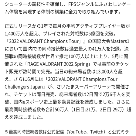
シューターの競技性を確保し、FPSジャンルにふさわしいゲー
ム体験を実現する体制の構築に全力で取り組んでいます。
正式リリースから1年で毎月の平均アクティブプレイヤー数が
1,400万人を超え、プレイされた対戦数は5億回を突破。
「2022 VALORANT Champions Tour」』の国際大会Masters1
において国 内での同時接続数は過去最大の41万人を記録。決
勝戦の同時接続数が世界で推定100万人以上に上り、5月に開
催された「RAGE VALORANT 2022 Spring」では事前のチケッ
ト販売が数時間で完売。当日の総来場者数は13,000人を超
え、さらに6月には「2022 VALORANT Champions Tour
Challengers Japan」が、さいたまスーパーアリーナで開催さ
れ、チケットは両日完売、総来場者数は2日間で2万6千人を突
破、国内eスポーツ史上最多動員記録を達成しました。さらに
最高同時接続者数も合計50万人（1日目:21万、2日目:29万）超
えを達成しました。
※最高同時接続者数は公式配信（YouTube、Twitch）と公式ミラ