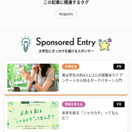
この記事に関連するタグ
#esports
大学生にきっかけを届けるスポンサー
PR
大学生活
実は学生の約4人に3人が経験あり!? ア
ンケートから知るダークパターン入門
PR
将来を考える
未来を創る「シャカカチ」ってなん
だ？