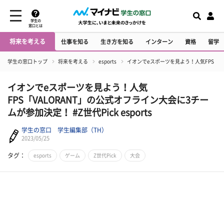
学生の
窓口とは
将来を考える
仕事を知る
生き方を知る
インターン
資格
留学
学生の窓口トップ
将来を考える
esports
イオンでeスポーツを見よう！人気FPS「VALO
イオンでeスポーツを見よう！人気
FPS「VALORANT」の公式オフライン大会に3チー
ムが参加決定！ #Z世代Pick esports
学生の窓口 学生編集部（TH）
2023/05/25
タグ：
esports
ゲーム
Z世代Pick
大会