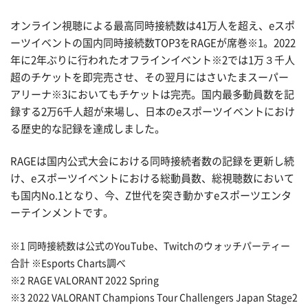
オンライン視聴による最高同時接続数は41万人を超え、eスポ
ーツイベントの国内同時接続数TOP3をRAGEが席巻※1。2022
年に2年ぶりに行われたオフラインイベント※2では1万３千人
超のチケットを即完売させ、その翌月にはさいたまスーパー
アリーナ※3においてもチケットは完売。国内最多動員数を記
録する2万6千人超が来場し、日本のeスポーツイベントにおけ
る歴史的な記録を達成しました。
RAGEは国内公式大会における同時接続者数の記録を更新し続
け、eスポーツイベントにおける総動員数、総視聴数において
も国内No.1となり、今、Z世代を突き動かすeスポーツエンタ
ーテインメントです。
※1 同時接続数は公式のYouTube、Twitchのウォッチパーティー
合計 ※Esports Charts調べ
※2 RAGE VALORANT 2022 Spring
※3 2022 VALORANT Champions Tour Challengers Japan Stage2