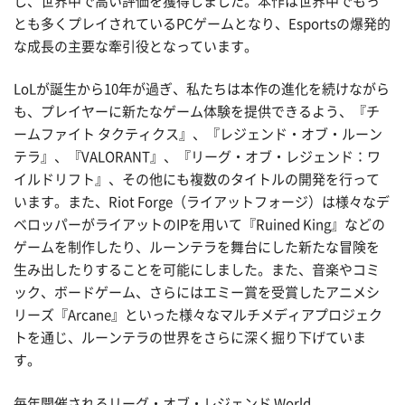
し、世界中で高い評価を獲得しました。本作は世界中でもっ
とも多くプレイされているPCゲームとなり、Esportsの爆発的
な成長の主要な牽引役となっています。
LoLが誕生から10年が過ぎ、私たちは本作の進化を続けながら
も、プレイヤーに新たなゲーム体験を提供できるよう、『チ
ームファイト タクティクス』、『レジェンド・オブ・ルーン
テラ』、『VALORANT』、『リーグ・オブ・レジェンド：ワ
イルドリフト』、その他にも複数のタイトルの開発を行って
います。また、Riot Forge（ライアットフォージ）は様々なデ
ベロッパーがライアットのIPを用いて『Ruined King』などの
ゲームを制作したり、ルーンテラを舞台にした新たな冒険を
生み出したりすることを可能にしました。また、音楽やコミ
ック、ボードゲーム、さらにはエミー賞を受賞したアニメシ
リーズ『Arcane』といった様々なマルチメディアプロジェク
トを通じ、ルーンテラの世界をさらに深く掘り下げていま
す。
毎年開催されるリーグ・オブ・レジェンド World