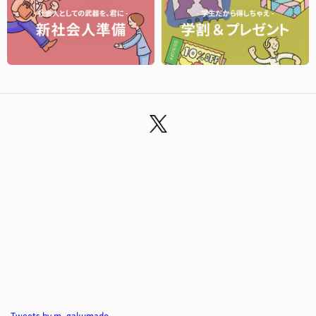
Tweets by m_gakumado