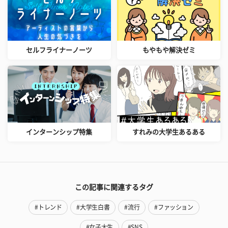
セルフライナーノーツ
もやもや解決ゼミ
インターンシップ特集
すれみの大学生あるある
この記事に関連するタグ
#トレンド
#大学生白書
#流行
#ファッション
#女子大生
#SNS