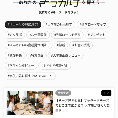
気になる #キーワード をタッチ
#キョーソウPROJECT
#大学生の社会見学
#留学ロードマップ
#ガクラボ
#お仕事図鑑
#先輩ロールモデル
#プレゼント
#ほんとにいい会社見つけ隊！
#診断
#お金の授業
#恋愛特集
#特集企画
#大学生正直レビュー
#学生インタビュー
#もやもや解決ゼミ
#学生の君に伝えたい３つのこと
PR
大学生活
【チーズ好き必見】ブッラータチーズ
でどこまで広がる？ 大学生が挑んだ自
由す...