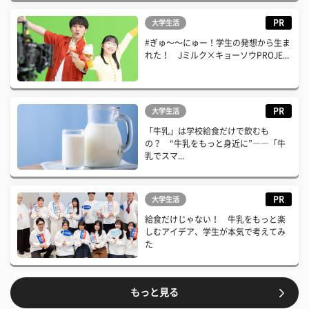
PR
大学生活
#ぎゅ〜〜にゅー！学生の発想から生ま
れた！ Jミルク×キョーソウPROJE...
PR
大学生活
「牛乳」は学校給食だけで飲むも
の？ “牛乳をもっと身近に”――「牛
乳でスマ...
PR
大学生活
給食だけじゃない！ 牛乳をもっと楽
しむアイデア、学生が本気で考えてみ
た
もっと見る