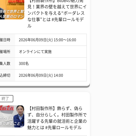
【村田製作所】BtoBの魅力発
見！業界の壁を越えて世界にイ
ンパクトを与える“ボーダレス
な仕事”とは #先輩ロールモデ
ル
催日時
2026年06月09日(火) 15:00〜16:00
催場所
オンラインにて実施
集人数
300名
込締切
2026年06月09日(火) 14:00
終了
【村田製作所】飾らず、偽ら
ず、自分らしく。村田製作所で
活躍する先輩の就活術と企業の
魅力とは #先輩ロールモデル