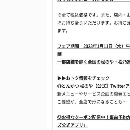
※全て税込価格です。また、店内・
※お持ち帰りいただけます。お持ち帰
ます。
フェア期間 2023年1月11日（水）午
舗
一部店舗を除く全国の松のや・松乃
▶▶おトク情報をチェック
◎とんかつ 松のや【公式】Twitterア
新メニューやサービス企画の開発エピ
ご要望が、全店で形になることも…
◎お得なクーポン配信中！事前予約
ズ公式アプリ」