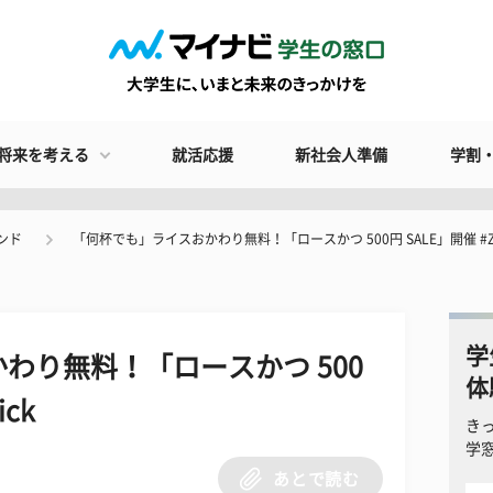
将来を考える
就活応援
新社会人準備
学割
ンド
「何杯でも」ライスおかわり無料！「ロースかつ 500円 SALE」開催 #Z
学
わり無料！「ロースかつ 500
体
ck
き
学
あとで読む