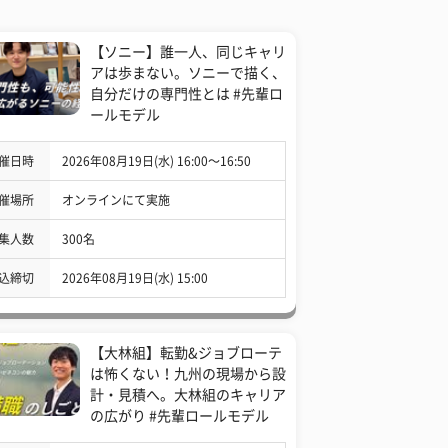
【ソニー】誰一人、同じキャリ
アは歩まない。ソニーで描く、
自分だけの専門性とは #先輩ロ
ールモデル
催日時
2026年08月19日(水) 16:00〜16:50
催場所
オンラインにて実施
集人数
300名
込締切
2026年08月19日(水) 15:00
【大林組】転勤&ジョブローテ
は怖くない！九州の現場から設
計・見積へ。大林組のキャリア
の広がり #先輩ロールモデル