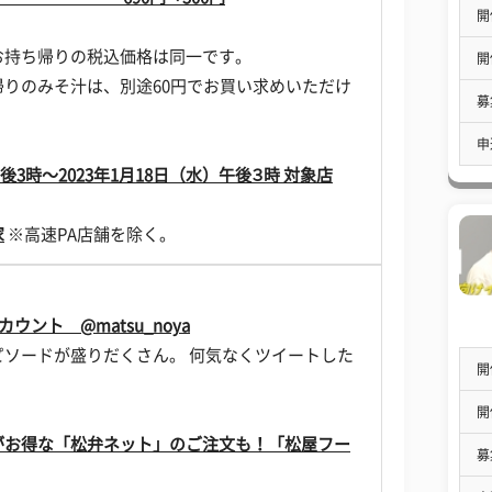
開
お持ち帰りの税込価格は同一です。
開
りのみそ汁は、別途60円でお買い求めいただけ
募
申
後3時～2023年1月18日（水）午後３時 対象店
家
※高速PA店舗を除く。
カウント @matsu_noya
ソードが盛りだくさん。 何気なくツイートした
開
開
がお得な「松弁ネット」のご注文も！「松屋フー
募