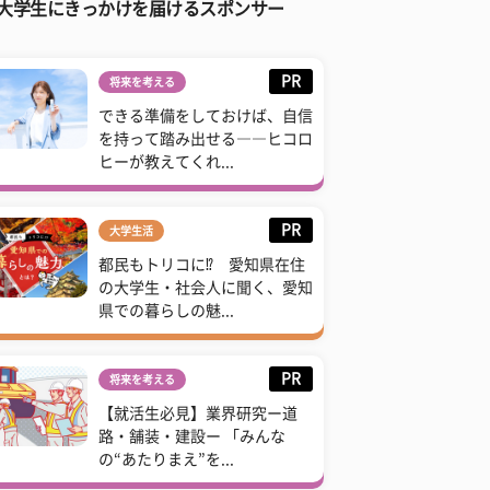
大学生にきっかけを届けるスポンサー
PR
将来を考える
できる準備をしておけば、自信
を持って踏み出せる――ヒコロ
ヒーが教えてくれ...
PR
大学生活
都民もトリコに⁉ 愛知県在住
の大学生・社会人に聞く、愛知
県での暮らしの魅...
PR
将来を考える
【就活生必見】業界研究ー道
路・舗装・建設ー 「みんな
の“あたりまえ”を...