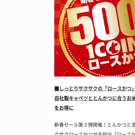
■しっとりサクサクの「ロースかつ
自社製キャベツととんかつに合うお
をお得に
新春セール第２弾開催！とんかつと
クサクロースかつが主役の「ロース