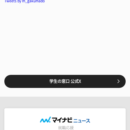
Tweets by m_gakumado
学生の窓口 公式X