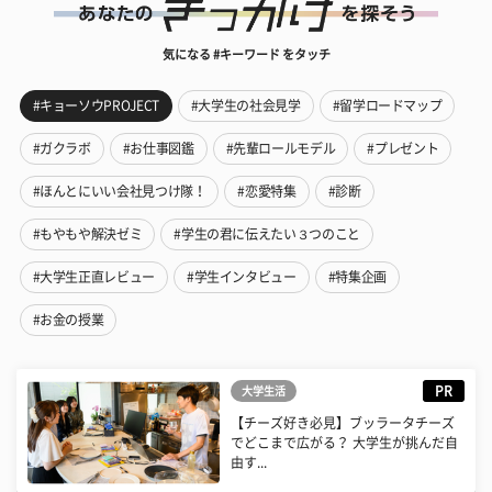
気になる #キーワード をタッチ
#キョーソウPROJECT
#大学生の社会見学
#留学ロードマップ
#ガクラボ
#お仕事図鑑
#先輩ロールモデル
#プレゼント
#ほんとにいい会社見つけ隊！
#恋愛特集
#診断
#もやもや解決ゼミ
#学生の君に伝えたい３つのこと
#大学生正直レビュー
#学生インタビュー
#特集企画
#お金の授業
PR
大学生活
【チーズ好き必見】ブッラータチーズ
でどこまで広がる？ 大学生が挑んだ自
由す...