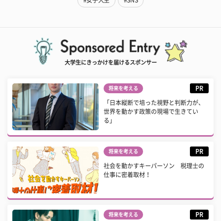
#女子大生
#SNS
大学生にきっかけを届けるスポンサー
PR
将来を考える
「日本縦断で培った視野と判断力が、
世界を動かす政策の現場で生きてい
る」
PR
将来を考える
社会を動かすキーパーソン 税理士の
仕事に密着取材！
PR
将来を考える