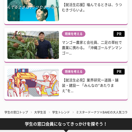
【就活生応援】噛んでるときは、うつ
むきづらいよ。
PR
将来を考える
マンゴー農家と会社員、二足の草鞋で
農業に携わる。「沖縄ゴールデンマン
ゴー...
PR
将来を考える
【就活生必見】業界研究ー道路・舗
装・建設ー 「みんなの“あたりま
え”を...
学生の窓口トップ
大学生活
学生トレンド
ミスタードーナツ×BAKEの大人気コラボ第
学生の窓口会員になってきっかけを探そう！