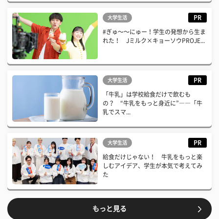
PR
大学生活
#ぎゅ〜〜にゅー！学生の発想から生ま
れた！ Jミルク×キョーソウPROJE...
PR
大学生活
「牛乳」は学校給食だけで飲むも
の？ “牛乳をもっと身近に”――「牛
乳でスマ...
PR
大学生活
給食だけじゃない！ 牛乳をもっと楽
しむアイデア、学生が本気で考えてみ
た
もっと見る