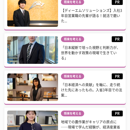
PR
将来を考える
【ディーエムソリューションズ】入社3
年目営業職の先輩が語る！就活で磨い
た...
PR
将来を考える
「日本縦断で培った視野と判断力が、
世界を動かす政策の現場で生きてい
る」
PR
将来を考える
「日本経済への貢献」を軸に、走り続
けた先にあったもの。入省3年目での法
案...
PR
将来を考える
地域での農作業がキャリアの原点に
──現場で学んだ経験が、経済産業省