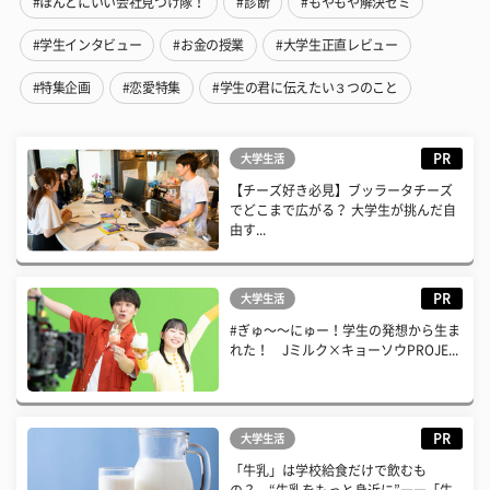
#ほんとにいい会社見つけ隊！
#診断
#もやもや解決ゼミ
#学生インタビュー
#お金の授業
#大学生正直レビュー
#特集企画
#恋愛特集
#学生の君に伝えたい３つのこと
PR
大学生活
【チーズ好き必見】ブッラータチーズ
でどこまで広がる？ 大学生が挑んだ自
由す...
PR
大学生活
#ぎゅ〜〜にゅー！学生の発想から生ま
れた！ Jミルク×キョーソウPROJE...
PR
大学生活
「牛乳」は学校給食だけで飲むも
の？ “牛乳をもっと身近に”――「牛