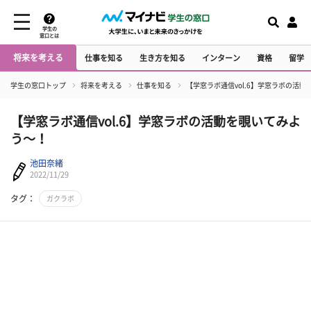
学生の
窓口とは
将来を考える
仕事を知る
生き方を知る
インターン
資格
留学
学生の窓口トップ
将来を考える
仕事を知る
【学窓ラボ通信vol.6】学窓ラボの活
【学窓ラボ通信vol.6】学窓ラボの活動を覗いてみよ
う～！
池田奈緒
2022/11/29
タグ：
ガクラボ