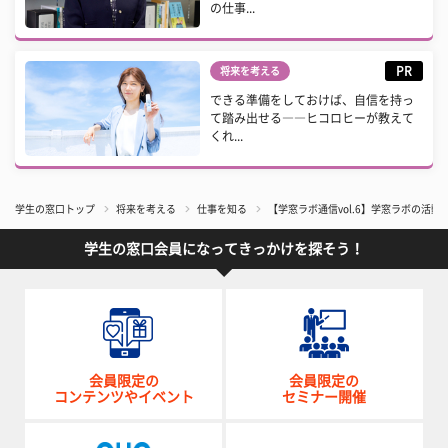
の仕事...
PR
将来を考える
できる準備をしておけば、自信を持っ
て踏み出せる――ヒコロヒーが教えて
くれ...
学生の窓口トップ
将来を考える
仕事を知る
【学窓ラボ通信vol.6】学窓ラボの活
学生の窓口会員になってきっかけを探そう！
会員限定の
会員限定の
コンテンツやイベント
セミナー開催