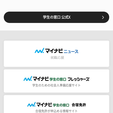
学生の窓口 公式X
学生のための社会人準備応援サイト
合宿免許が申込める情報サイト