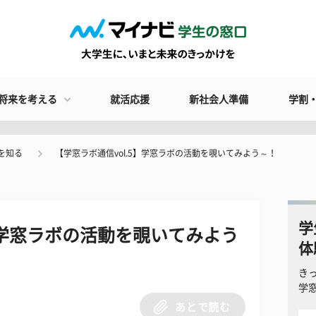
将来を考える
就活応援
新社会人準備
学割
を知る
【学窓ラボ通信vol.5】学窓ラボの活動を覗いてみよう～！
学
5】学窓ラボの活動を覗いてみよう
体
き
学
あとで読む