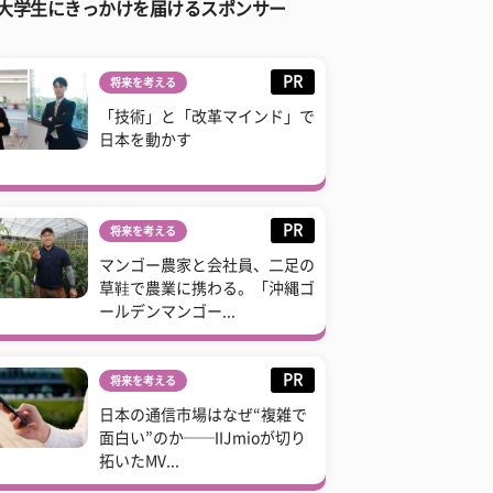
大学生にきっかけを届けるスポンサー
PR
将来を考える
「技術」と「改革マインド」で
日本を動かす
PR
将来を考える
マンゴー農家と会社員、二足の
草鞋で農業に携わる。「沖縄ゴ
ールデンマンゴー...
PR
将来を考える
日本の通信市場はなぜ“複雑で
面白い”のか──IIJmioが切り
拓いたMV...