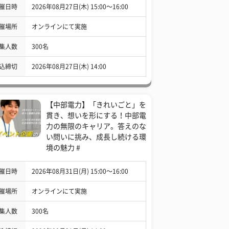
催日時
2026年08月27日(木) 15:00〜16:00
催場所
オンラインにて実施
集人数
300名
込締切
2026年08月27日(木) 14:00
【中部電力】「きれいごと」を
貫き、想いを形にする！中部電
力の無限のキャリア。答えのな
い問いに挑み、成長し続ける環
境の魅力 #
催日時
2026年08月31日(月) 15:00〜16:00
催場所
オンラインにて実施
集人数
300名