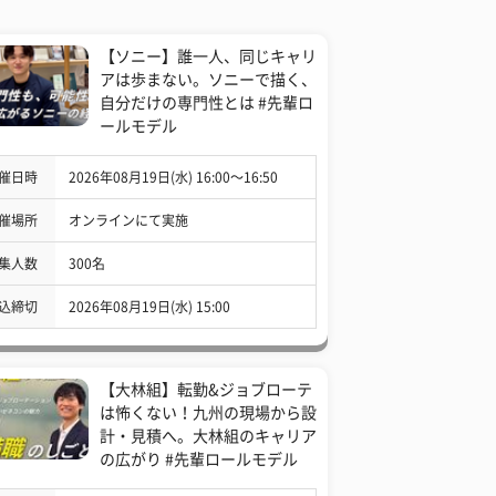
【ソニー】誰一人、同じキャリ
アは歩まない。ソニーで描く、
自分だけの専門性とは #先輩ロ
ールモデル
催日時
2026年08月19日(水) 16:00〜16:50
催場所
オンラインにて実施
集人数
300名
込締切
2026年08月19日(水) 15:00
【大林組】転勤&ジョブローテ
は怖くない！九州の現場から設
計・見積へ。大林組のキャリア
の広がり #先輩ロールモデル