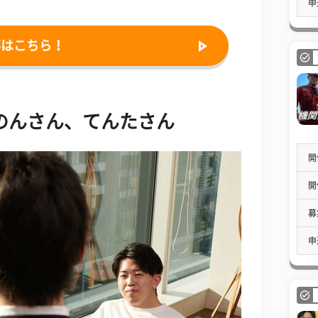
申
事はこちら！
のんさん、てんたさん
開
開
募
申