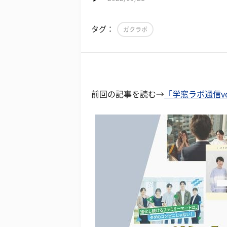
タグ：
ガクラボ
前回の記事を読む→
「学窓ラボ通信vo