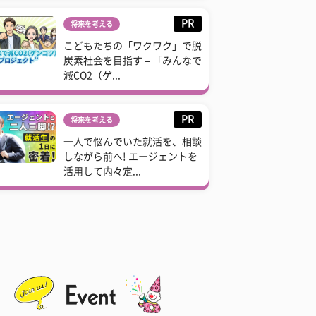
PR
将来を考える
こどもたちの「ワクワク」で脱
炭素社会を目指す – 「みんなで
減CO2（ゲ...
PR
将来を考える
一人で悩んでいた就活を、相談
しながら前へ! エージェントを
活用して内々定...