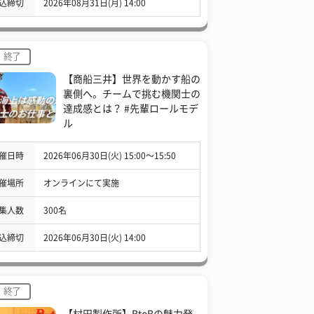
込締切
2026年08月31日(月) 14:00
終了
【商船三井】世界を動かす船の
裏側へ。チームで挑む機関士の
達成感とは？ #先輩ロールモデ
ル
催日時
2026年06月30日(火) 15:00〜15:50
催場所
オンラインにて実施
集人数
300名
込締切
2026年06月30日(火) 14:00
終了
【村田製作所】BtoBの魅力発