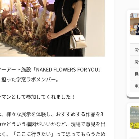
開
開
ト施設「NAKED FLOWERS FOR YOU」
募
と担った学窓ラボメンバー。
申
ラマンとして参加してくれました！
は、様々な展示を体験し、おすすめする作品を3
力かどういう構図がいいかなど、現場で意見を出
なく、「ここに行きたい」って思ってもらうため