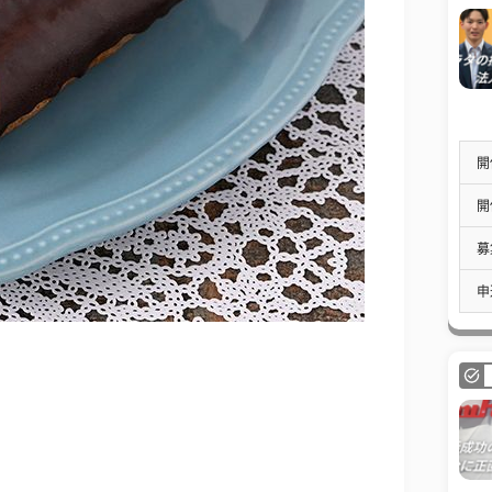
開
開
募
申