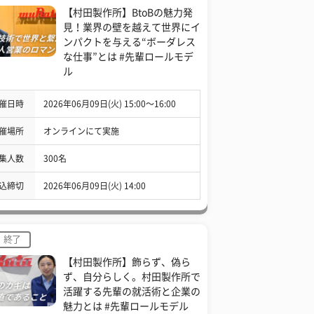
【村田製作所】BtoBの魅力発
見！業界の壁を越えて世界にイ
ンパクトを与える“ボーダレス
な仕事”とは #先輩ロールモデ
ル
催日時
2026年06月09日(火) 15:00〜16:00
催場所
オンラインにて実施
集人数
300名
込締切
2026年06月09日(火) 14:00
終了
【村田製作所】飾らず、偽ら
ず、自分らしく。村田製作所で
活躍する先輩の就活術と企業の
魅力とは #先輩ロールモデル