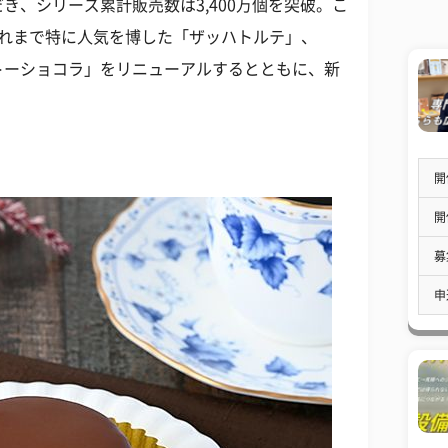
き、シリーズ累計販売数は3,400万個を突破。こ
これまで特に人気を博した「ザッハトルテ」、
トーショコラ」をリニューアルするとともに、新
開
開
募
申