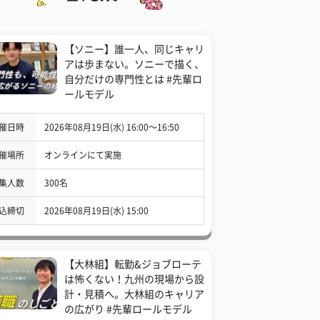
【ソニー】誰一人、同じキャリ
アは歩まない。ソニーで描く、
自分だけの専門性とは #先輩ロ
ールモデル
催日時
2026年08月19日(水) 16:00〜16:50
催場所
オンラインにて実施
集人数
300名
込締切
2026年08月19日(水) 15:00
【大林組】転勤&ジョブローテ
は怖くない！九州の現場から設
計・見積へ。大林組のキャリア
の広がり #先輩ロールモデル