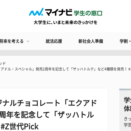
将来を考える
就活応援
新社会人準備
学割
ンド
ドル・スペシャル」発売2周年を記念して「ザッハトルテ」など4種類を発売！ #Z世
学
ジナルチョコレート「エクアド
体
2周年を記念して「ザッハトル
き
Z世代Pick
学