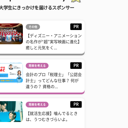
大学生にきっかけを届けるスポンサー
PR
その他
【ディズニー・アニメーション
の名作が“超”実写映画に進化】
癒しと元気をく...
PR
将来を考える
会計のプロ「税理士」「公認会
計士」ってどんな仕事？ 何が
違うの？ 資格の...
PR
将来を考える
【就活生応援】噛んでるとき
は、うつむきづらいよ。