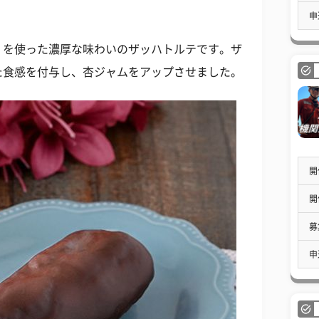
申
」を使った濃厚な味わいのザッハトルテです。ザ
た食感を付与し、杏ジャムをアップさせました。
開
開
募
申