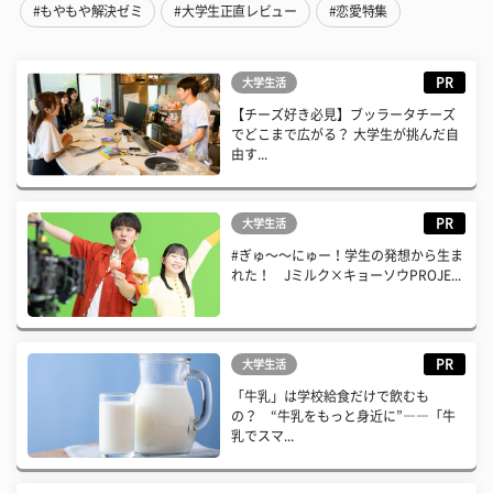
#もやもや解決ゼミ
#大学生正直レビュー
#恋愛特集
PR
大学生活
【チーズ好き必見】ブッラータチーズ
でどこまで広がる？ 大学生が挑んだ自
由す...
PR
大学生活
#ぎゅ〜〜にゅー！学生の発想から生ま
れた！ Jミルク×キョーソウPROJE...
PR
大学生活
「牛乳」は学校給食だけで飲むも
の？ “牛乳をもっと身近に”――「牛
乳でスマ...