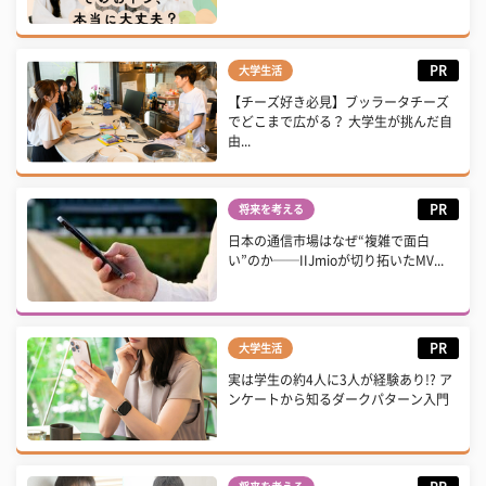
PR
大学生活
【チーズ好き必見】ブッラータチーズ
でどこまで広がる？ 大学生が挑んだ自
由...
PR
将来を考える
日本の通信市場はなぜ“複雑で面白
い”のか──IIJmioが切り拓いたMV...
PR
大学生活
実は学生の約4人に3人が経験あり!? ア
ンケートから知るダークパターン入門