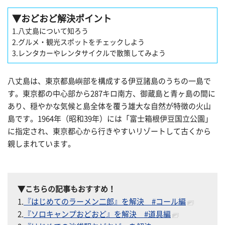
▼
おどおど解決ポイント
1.八丈島について知ろう
2.グルメ・観光スポットをチェックしよう
3.レンタカーやレンタサイクルで散策してみよう
八丈島は、東京都島嶼部を構成する伊豆諸島のうちの一島で
す。東京都の中心部から287キロ南方、御蔵島と青ヶ島の間に
あり、穏やかな気候と島全体を覆う雄大な自然が特徴の火山
島です。1964年（昭和39年）には「富士箱根伊豆国立公園」
に指定され、東京都心から行きやすいリゾートして古くから
親しまれています。
▼こちらの記事もおすすめ！
1.
『はじめてのラーメン二郎』を解決 #コール編
2.
『ソロキャンプおどおど』を解決 #道具編