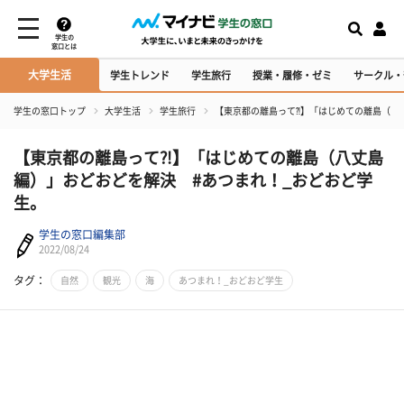
学生の
窓口とは
大学生活
学生トレンド
学生旅行
授業・履修・ゼミ
サークル・
学生の窓口トップ
大学生活
学生旅行
【東京都の離島って⁈】「はじめての離島（八
【東京都の離島って⁈】「はじめての離島（八丈島
編）」おどおどを解決 #あつまれ！_おどおど学
生。
学生の窓口編集部
2022/08/24
タグ：
自然
観光
海
あつまれ！_おどおど学生