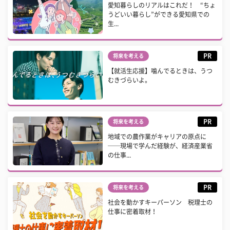
愛知暮らしのリアルはこれだ！ “ちょ
うどいい暮らし”ができる愛知県での
生...
PR
将来を考える
【就活生応援】噛んでるときは、うつ
むきづらいよ。
PR
将来を考える
地域での農作業がキャリアの原点に
──現場で学んだ経験が、経済産業省
の仕事...
PR
将来を考える
社会を動かすキーパーソン 税理士の
仕事に密着取材！