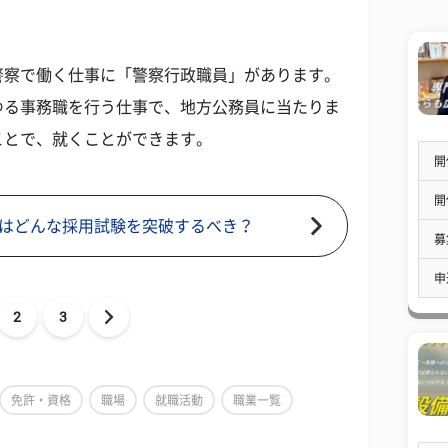
警察で働く仕事に「警察行政職員」があります。
ゆる事務職を行う仕事で、地方公務員に当たりま
ことで、就くことができます。
開
開
はどんな採用試験を突破するべき？
募
申
2
3
免許・資格
職場
就職活動
職業一覧