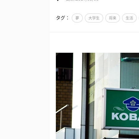
タグ：
夢
大学生
将来
生活