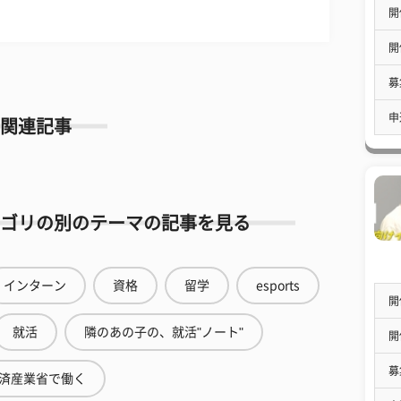
開
開
募
申
関連記事
ゴリの別のテーマの記事を見る
インターン
資格
留学
esports
開
就活
隣のあの子の、就活"ノート"
開
募
済産業省で働く