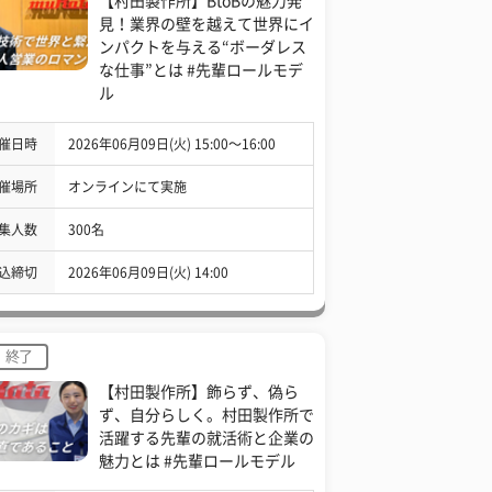
【村田製作所】BtoBの魅力発
見！業界の壁を越えて世界にイ
ンパクトを与える“ボーダレス
な仕事”とは #先輩ロールモデ
ル
催日時
2026年06月09日(火) 15:00〜16:00
催場所
オンラインにて実施
集人数
300名
込締切
2026年06月09日(火) 14:00
終了
【村田製作所】飾らず、偽ら
ず、自分らしく。村田製作所で
活躍する先輩の就活術と企業の
魅力とは #先輩ロールモデル