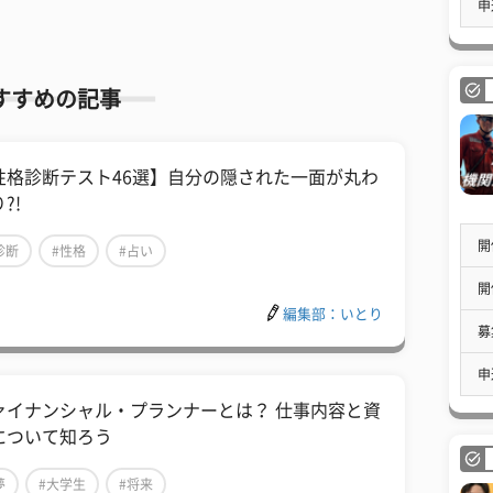
申
すすめの記事
性格診断テスト46選】自分の隠された一面が丸わ
?!
開
診断
#性格
#占い
開
編集部：いとり
募
申
ァイナンシャル・プランナーとは？ 仕事内容と資
について知ろう
夢
#大学生
#将来