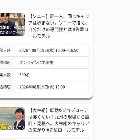
【ソニー】誰一人、同じキャリ
アは歩まない。ソニーで描く、
自分だけの専門性とは #先輩ロ
ールモデル
催日時
2026年08月19日(水) 16:00〜16:50
催場所
オンラインにて実施
集人数
300名
込締切
2026年08月19日(水) 15:00
【大林組】転勤&ジョブローテ
は怖くない！九州の現場から設
計・見積へ。大林組のキャリア
の広がり #先輩ロールモデル