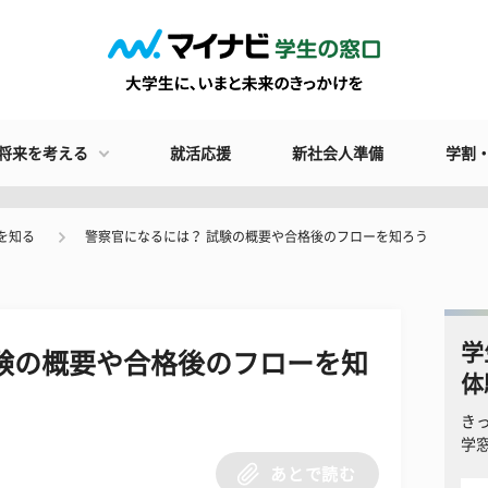
将来を考える
就活応援
新社会人準備
学割
を知る
警察官になるには？ 試験の概要や合格後のフローを知ろう
学
験の概要や合格後のフローを知
体
き
学
あとで読む