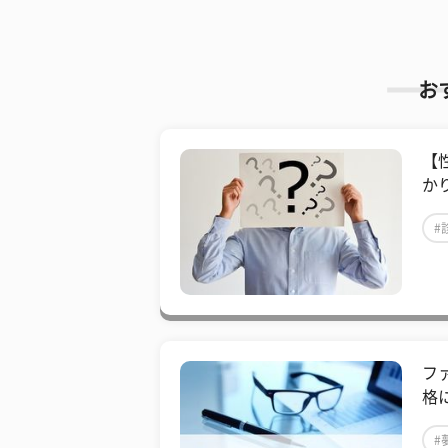
お
【
かり
#
フ
格
#