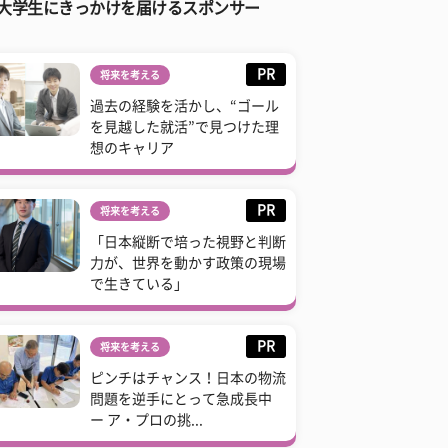
大学生にきっかけを届けるスポンサー
PR
将来を考える
過去の経験を活かし、“ゴール
を見越した就活”で見つけた理
想のキャリア
PR
将来を考える
「日本縦断で培った視野と判断
力が、世界を動かす政策の現場
で生きている」
PR
将来を考える
ピンチはチャンス！日本の物流
問題を逆手にとって急成長中
ー ア・プロの挑...