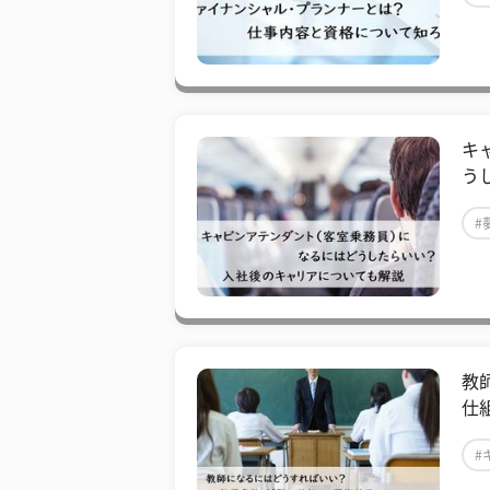
キ
う
#
教
仕
#