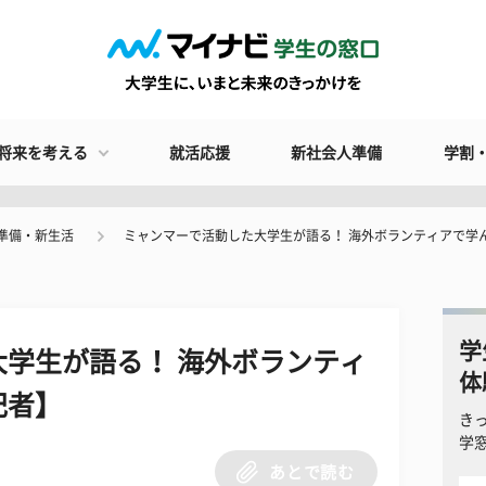
将来を考える
就活応援
新社会人準備
学割
準備・新生活
ミャンマーで活動した大学生が語る！ 海外ボランティアで学
学
学生が語る！ 海外ボランティ
体
記者】
き
学
あとで読む