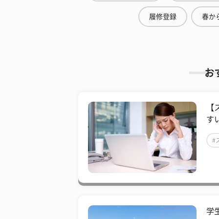
履修登録
春から
お
【
す
#
学