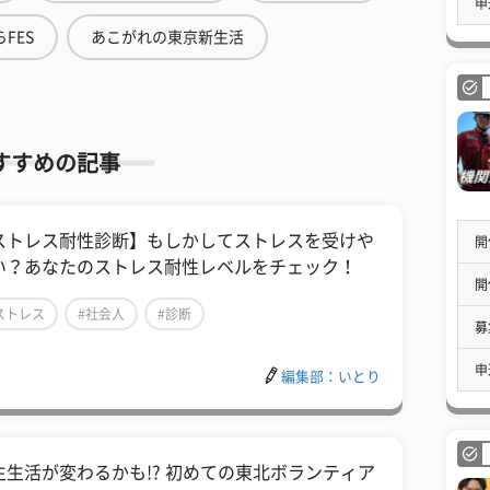
申
FES
あこがれの東京新生活
すすめの記事
ストレス耐性診断】もしかしてストレスを受けや
開
い？あなたのストレス耐性レベルをチェック！
開
ストレス
#社会人
#診断
募
申
編集部：いとり
生生活が変わるかも!? 初めての東北ボランティア