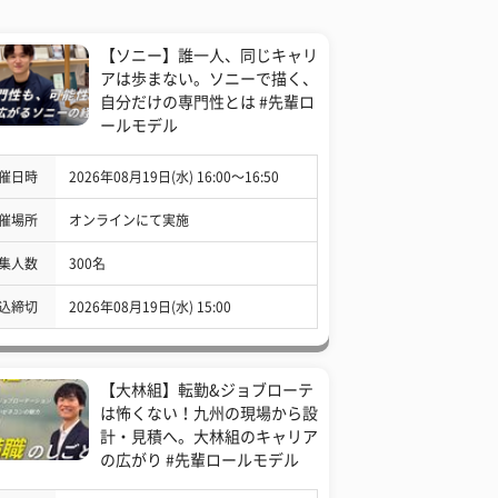
【ソニー】誰一人、同じキャリ
アは歩まない。ソニーで描く、
自分だけの専門性とは #先輩ロ
ールモデル
催日時
2026年08月19日(水) 16:00〜16:50
催場所
オンラインにて実施
集人数
300名
込締切
2026年08月19日(水) 15:00
【大林組】転勤&ジョブローテ
は怖くない！九州の現場から設
計・見積へ。大林組のキャリア
の広がり #先輩ロールモデル