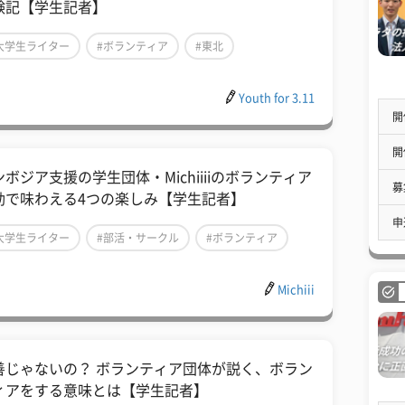
験記【学生記者】
大学生ライター
#ボランティア
#東北
Youth for 3.11
開
開
ンボジア支援の学生団体・Michiiiiのボランティア
募
動で味わえる4つの楽しみ【学生記者】
申
大学生ライター
#部活・サークル
#ボランティア
Michiii
善じゃないの？ ボランティア団体が説く、ボラン
ィアをする意味とは【学生記者】