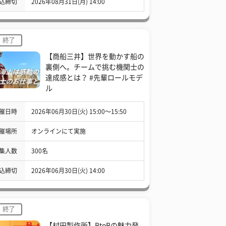
込締切
2026年08月31日(月) 14:00
終了
【商船三井】世界を動かす船の
裏側へ。チームで挑む機関士の
達成感とは？ #先輩ロールモデ
ル
催日時
2026年06月30日(火) 15:00〜15:50
催場所
オンラインにて実施
集人数
300名
込締切
2026年06月30日(火) 14:00
終了
【村田製作所】BtoBの魅力発