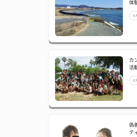
体
#
カ
活
#
偽
テ