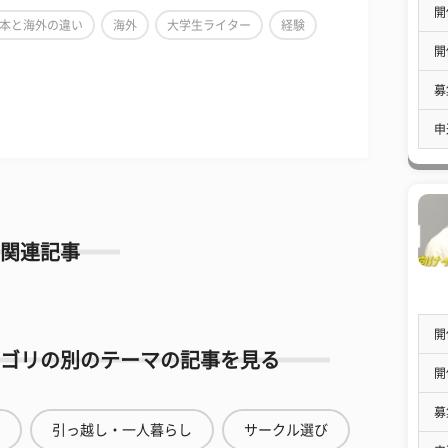
開
本と海外の違い
海外
大学生ライター
経験
開
募
申
関連記事
開
ゴリの別のテーマの記事を見る
開
募
引っ越し・一人暮らし
サークル選び