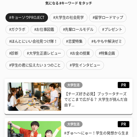
気になる #キーワード をタッチ
#キョーソウPROJECT
#大学生の社会見学
#留学ロードマップ
#ガクラボ
#お仕事図鑑
#先輩ロールモデル
#プレゼント
#ほんとにいい会社見つけ隊！
#恋愛特集
#もやもや解決ゼミ
#診断
#大学生正直レビュー
#お金の授業
#特集企画
#学生の君に伝えたい３つのこと
#学生インタビュー
PR
大学生活
【チーズ好き必見】ブッラータチーズ
でどこまで広がる？ 大学生が挑んだ自
由す...
PR
大学生活
#ぎゅ〜〜にゅー！学生の発想から生ま