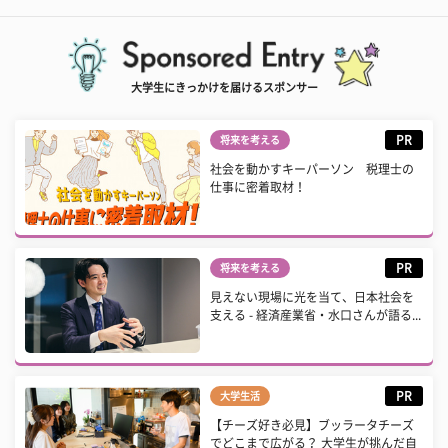
大学生にきっかけを届けるスポンサー
PR
将来を考える
社会を動かすキーパーソン 税理士の
仕事に密着取材！
PR
将来を考える
見えない現場に光を当て、日本社会を
支える - 経済産業省・水口さんが語る...
PR
大学生活
【チーズ好き必見】ブッラータチーズ
でどこまで広がる？ 大学生が挑んだ自