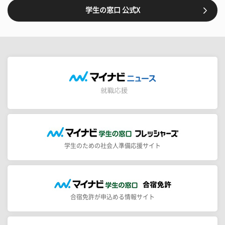
学生の窓口 公式X
学生のための社会人準備応援サイト
合宿免許が申込める情報サイト