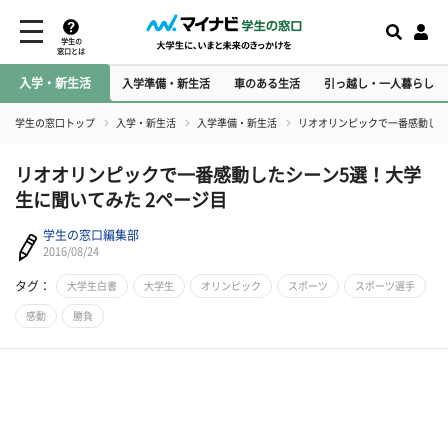
学生の
窓口とは
入学・新生活
入学準備・新生活
車のある生活
引っ越し・一人暮らし
学生の窓口トップ
入学・新生活
入学準備・新生活
リオオリンピックで一番感動した
リオオリンピックで一番感動したシーン5選！大学
生に聞いてみた 2ページ目
学生の窓口編集部
2016/08/24
タグ：
大学生白書
大学生
オリンピック
スポーツ
スポーツ選手
感動
勝負