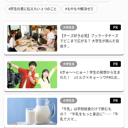
#学生の君に伝えたい３つのこと
#もやもや解決ゼミ
PR
大学生活
【チーズ好き必見】ブッラータチーズ
でどこまで広がる？ 大学生が挑んだ自
由す...
PR
大学生活
#ぎゅ〜〜にゅー！学生の発想から生ま
れた！ Jミルク×キョーソウPROJE...
PR
大学生活
「牛乳」は学校給食だけで飲むも
の？ “牛乳をもっと身近に”――「牛
乳でスマ...