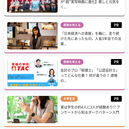
が“超”実写映画に進化】癒しと元気を
く...
PR
将来を考える
「日本経済への貢献」を軸に、走り続
けた先にあったもの。入省3年目での法
案...
PR
将来を考える
会計のプロ「税理士」「公認会計士」
ってどんな仕事？ 何が違うの？ 資格
の...
PR
大学生活
実は学生の約4人に3人が経験あり!? ア
ンケートから知るダークパターン入門