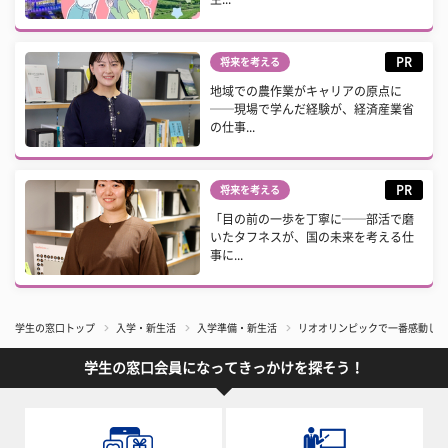
PR
将来を考える
地域での農作業がキャリアの原点に
──現場で学んだ経験が、経済産業省
の仕事...
PR
将来を考える
「目の前の一歩を丁寧に──部活で磨
いたタフネスが、国の未来を考える仕
事に...
学生の窓口トップ
入学・新生活
入学準備・新生活
リオオリンピックで一番感動した
学生の窓口会員になってきっかけを探そう！