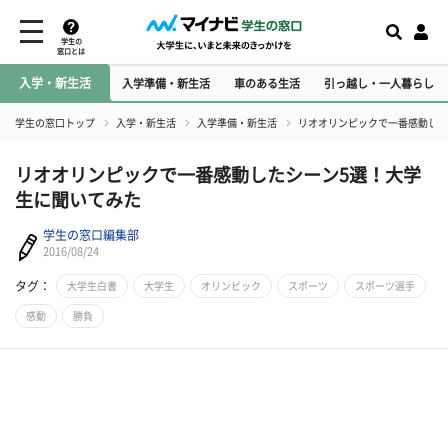
学生の
窓口とは
入学・新生活
入学準備・新生活
車のある生活
引っ越し・一人暮らし
学生の窓口トップ
入学・新生活
入学準備・新生活
リオオリンピックで一番感動した
リオオリンピックで一番感動したシーン5選！大学
生に聞いてみた
学生の窓口編集部
2016/08/24
タグ：
大学生白書
大学生
オリンピック
スポーツ
スポーツ選手
感動
勝負