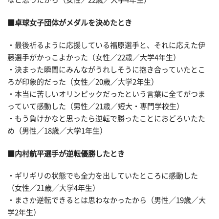
■卓球女子団体がメダルを決めたとき
・最後祈るように応援している福原選手と、それに応えた伊
藤選手がかっこよかった（女性／22歳／大学4年生）
・決まった瞬間にみんながうれしそうに抱き合っていたとこ
ろが印象的だった（女性／20歳／大学2年生）
・本当に苦しいオリンピックだったという言葉に全てがつま
っていて感動した（男性／21歳／短大・専門学校生）
・もう負けかなと思ったら逆転で勝ったことにおどろいたた
め（男性／18歳／大学1年生）
■内村航平選手が逆転優勝したとき
・ギリギリの状態でも全力を出していたところに感動した
（女性／21歳／大学4年生）
・まさか逆転できるとは思わなかったから（男性／19歳／大
学2年生）