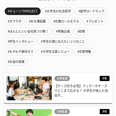
#キョーソウPROJECT
#大学生の社会見学
#留学ロードマップ
#ガクラボ
#お仕事図鑑
#先輩ロールモデル
#プレゼント
#ほんとにいい会社見つけ隊！
#特集企画
#診断
#学生インタビュー
#学生の君に伝えたい３つのこと
#もやもや解決ゼミ
#大学生正直レビュー
#恋愛特集
#お金の授業
PR
大学生活
【チーズ好き必見】ブッラータチーズ
でどこまで広がる？ 大学生が挑んだ自
由す...
PR
大学生活