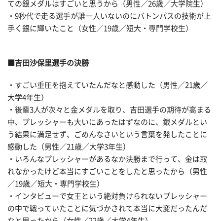
ての銀メダルはすごいと思うから（男性／26歳／大学院生）
・9秒代で走る選手が誰一人いないのにバトンパスの技術が上
手く銀に輝いたこと（女性／19歳／短大・専門学校生）
■吉田沙保里選手の決勝
・すごい重圧を抱えていたんだなと感動した（男性／21歳／
大学4年生）
・後輩3人が次々と金メダルを取り、吉田選手の期待が高まる
中、プレッシャーも大いにあったはずなのに、銀メダルとい
う結果に満足せず、ごめんなさいという言葉を発したことに
感動した（男性／21歳／大学3年生）
・いろんなプレッシャーがあるなか決勝まで行って、金は取
れなかったけど本当にすごいことをしたと思ったから（男性
／19歳／短大・専門学校生）
・インタビューで女王という絶対負けられないプレッシャー
の中で戦っていたことに気づかされて本当に大変だったんだ
なと思ったから（女性／22歳／大学4年生）