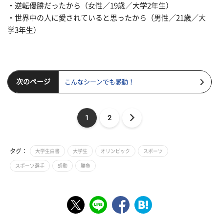
・逆転優勝だったから（女性／19歳／大学2年生）
・世界中の人に愛されていると思ったから（男性／21歳／大
学3年生）
次のページ
こんなシーンでも感動！
1
2
タグ：
大学生白書
大学生
オリンピック
スポーツ
スポーツ選手
感動
勝負