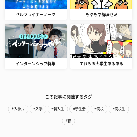
セルフライナーノーツ
もやもや解決ゼミ
インターンシップ特集
すれみの大学生あるある
この記事に関連するタグ
#入学式
#入学
#新入生
#新生活
#高校
#高校生
#春