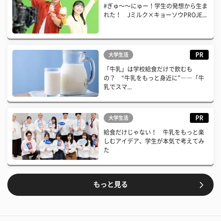
#ぎゅ〜〜にゅー！学生の発想から生ま
れた！ Jミルク×キョーソウPROJE...
PR
大学生活
「牛乳」は学校給食だけで飲むも
の？ “牛乳をもっと身近に”――「牛
乳でスマ...
PR
大学生活
給食だけじゃない！ 牛乳をもっと楽
しむアイデア、学生が本気で考えてみ
た
もっと見る