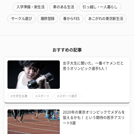
入学準備・新生活
車のある生活
引っ越し・一人暮らし
サークル選び
履修登録
春からFES
あこがれの東京新生活
おすすめの記事
女子大生に聞いた、一番イケメンだと
思うオリンピック選手5人！
#大学生白書
#スポーツ
#スポーツ選手
2020年の東京オリンピックでメダルを
狙えるかも！ という期待の若手アスリ
ート9選