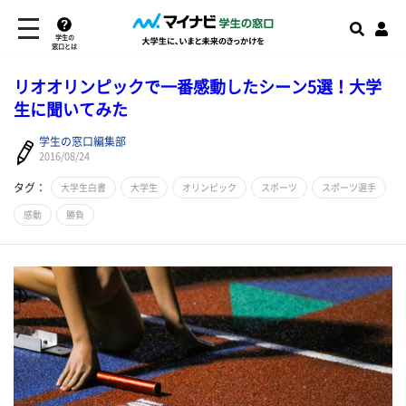
学生の
窓口とは
リオオリンピックで一番感動したシーン5選！大学
生に聞いてみた
学生の窓口編集部
2016/08/24
タグ：
大学生白書
大学生
オリンピック
スポーツ
スポーツ選手
感動
勝負